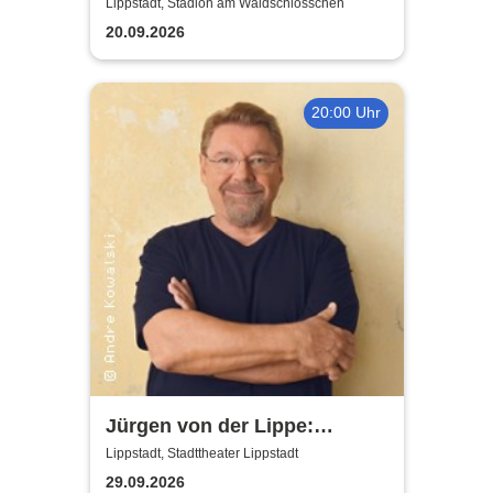
Blackvenom
Lippstadt, Stadion am Waldschlösschen
20.09.2026
20:00 Uhr
Jürgen von der Lippe:
Sextextsextett - Comedy-
Lippstadt, Stadttheater Lippstadt
Lesung
29.09.2026