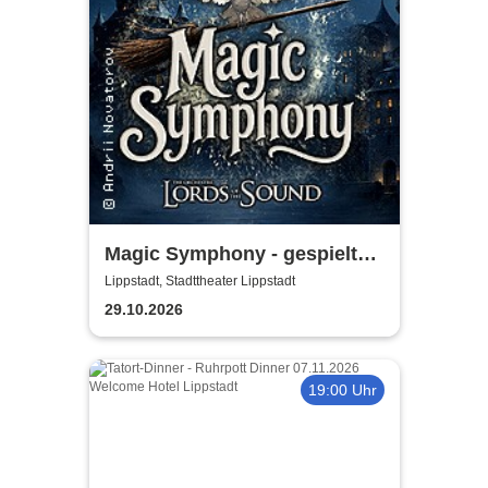
Magic Symphony - gespielt
von Lords of the Sound
Lippstadt, Stadttheater Lippstadt
29.10.2026
19:00 Uhr