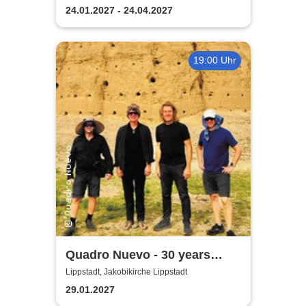
Grossmeister der Balance
24.01.2027 - 24.04.2027
19:00 Uhr
Quadro Nuevo - 30 years
around the world
Lippstadt, Jakobikirche Lippstadt
29.01.2027