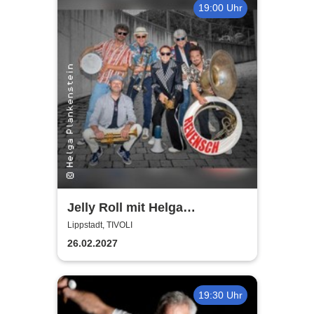
19:00 Uhr
Jelly Roll mit Helga
Plankenstein | Jazzclub
Lippstadt, TIVOLI
Lippstadt
26.02.2027
19:30 Uhr