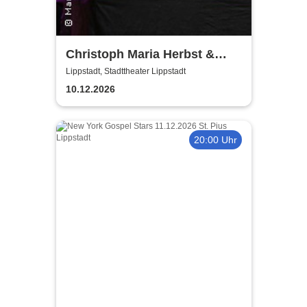
Christoph Maria Herbst &
Moritz Netenjakob - Das
Lippstadt, Stadttheater Lippstadt
ernsthafte Bemühen um
10.12.2026
Albernheit
20:00 Uhr