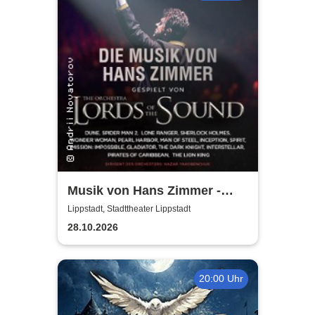
Musik von Hans Zimmer -
gespielt von Lords of the
Lippstadt, Stadttheater Lippstadt
Sound
28.10.2026
20:00 Uhr