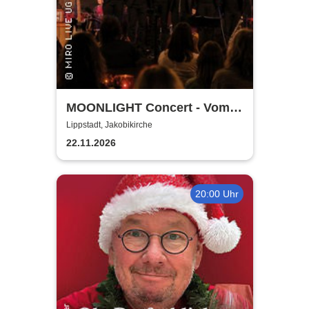
MOONLIGHT Concert - Vom
Rhythmus des Lebens -
Lippstadt, Jakobikirche
Rhythm, Songs, Lyrics &
22.11.2026
Classic
20:00 Uhr