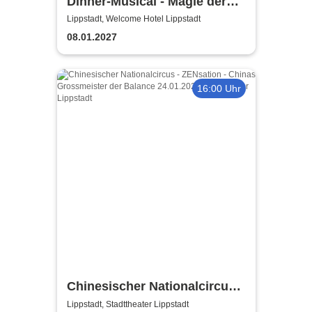
Dinner-Musical - Magie der
Melodie
Lippstadt, Welcome Hotel Lippstadt
08.01.2027
16:00 Uhr
Chinesischer Nationalcircus -
ZENsation - Chinas
Lippstadt, Stadttheater Lippstadt