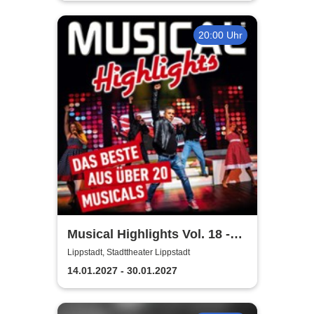
20:00 Uhr
Musical Highlights Vol. 18 -
Das Beste aus Musical und
Lippstadt, Stadttheater Lippstadt
Film
14.01.2027 - 30.01.2027