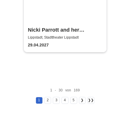
Nicki Parrott and her
Swingfluencers
Lippstadt, Stadttheater Lippstadt
29.04.2027
1 - 30 von 169
1
2
3
4
5
❯
❯❯