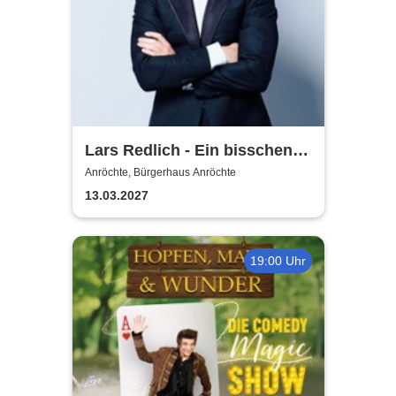
Lars Redlich - Ein bisschen
Lars muss sein!
Anröchte, Bürgerhaus Anröchte
13.03.2027
19:00 Uhr