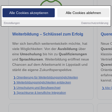
Alle Cookies akzeptieren
Alle Cookies ablehnen
Einstellungen
Datenschutzerklärung
Weiterbildung – Schlüssel zum Erfolg
Quere
Wer sich beruflich weiterentwickeln möchte, hat
Neue C
viele Möglichkeiten: Von der
Ausbildung
über
Querei
eine
Umschulung
bis hin zu
Qualifizierungen
klassi
und
Sprachkursen
. Weiterbildung eröffnet neue
Vertri
Chancen auf dem Arbeitsmarkt in Lippstadt und
Querei
stärkt die eigene Zukunftsperspektive.
Orienti
erfahr
❯ Orientierung für Weiterbildungsmöglichkeiten
kannst
❯ Weiterbildungsmöglichkeiten entdecken
❯ Umschulung und Berufswechsel
❯ Alle 
❯ Sprachkurse & berufliche Integration