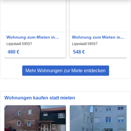
Wohnung zum Mieten in
Wohnung zum Mieten in
Lippstadt 480 € 58.43 m²
Lippstadt 548 € 57.65 m²
Lippstadt 59557
Lippstadt 59557
480 €
548 €
Mehr Wohnungen zur Miete entdecken
Wohnungen kaufen statt mieten