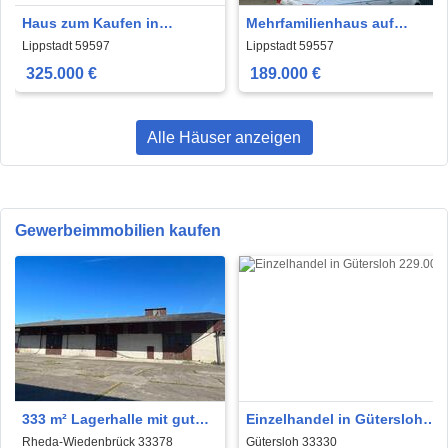
Haus zum Kaufen in
Mehrfamilienhaus auf
Lippstadt 325.000 € 130 m²
Erbbaupacht
Lippstadt 59597
Lippstadt 59557
325.000 €
189.000 €
Alle Häuser anzeigen
Gewerbeimmobilien kaufen
333 m² Lagerhalle mit guter
Einzelhandel in Gütersloh
Verkehrsanbindung in
229.000 € 176 m²
Rheda-Wiedenbrück 33378
Gütersloh 33330