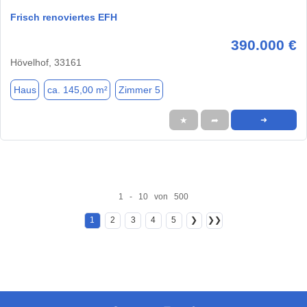
Frisch renoviertes EFH
390.000 €
Hövelhof, 33161
Haus
ca. 145,00 m²
Zimmer 5
★
➦
➜
1 - 10 von 500
1
2
3
4
5
❯
❯❯