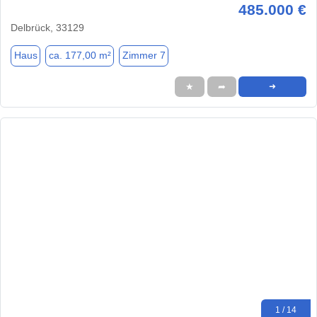
485.000 €
Delbrück, 33129
Haus
ca. 177,00 m²
Zimmer 7
★
➦
➜
1 / 14