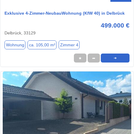
Exklusive 4-Zimmer-NeubauWohnung (KfW 40) in Delbrück
499.000 €
Delbrück, 33129
Wohnung
ca. 105,00 m²
Zimmer 4
★
➦
➜