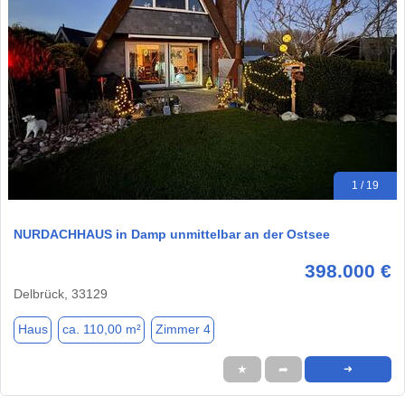
1 / 19
NURDACHHAUS in Damp unmittelbar an der Ostsee
398.000 €
Delbrück, 33129
Haus
ca. 110,00 m²
Zimmer 4
★
➦
➜