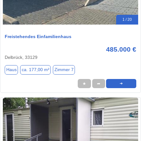
1 / 20
Freistehendes Einfamilienhaus
485.000 €
Delbrück, 33129
Haus
ca. 177,00 m²
Zimmer 7
★
➦
➜