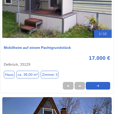
1 / 12
Mobilheim auf einem Pachtgrundstück
17.000 €
Delbrück, 33129
Haus
ca. 38,00 m²
Zimmer 3
★
➦
➜