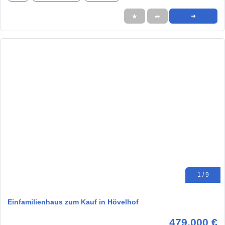
★
➦
➜
1 / 9
Einfamilienhaus zum Kauf in Hövelhof
479.000 €