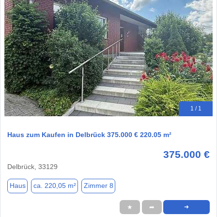
1 / 1
Haus zum Kaufen in Delbrück 375.000 € 220.05 m²
375.000 €
Delbrück, 33129
Haus
ca. 220,05 m²
Zimmer 8
★
➦
➜