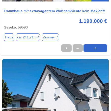
Traumhaus mit extravagantem Wohnambiente kein Makler!!!
1.190.000 €
Geseke, 59590
Haus
ca. 241,71 m²
Zimmer 7
★
➦
➜