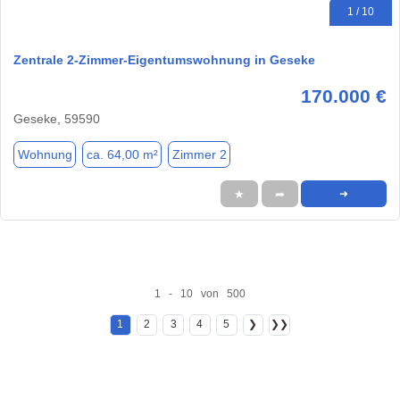
1 / 10
Zentrale 2-Zimmer-Eigentumswohnung in Geseke
170.000 €
Geseke, 59590
Wohnung
ca. 64,00 m²
Zimmer 2
★
➦
➜
1 - 10 von 500
1
2
3
4
5
❯
❯❯