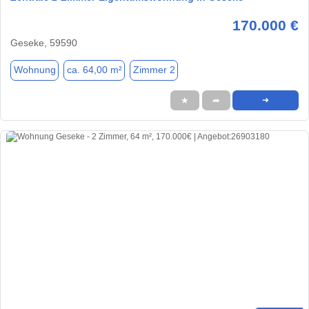
170.000 €
Geseke, 59590
Wohnung
ca. 64,00 m²
Zimmer 2
★
➦
➜