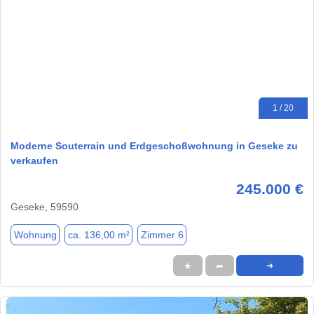
1 / 20
Moderne Souterrain und Erdgeschoßwohnung in Geseke zu
verkaufen
245.000 €
Geseke, 59590
Wohnung
ca. 136,00 m²
Zimmer 6
★
➦
➜