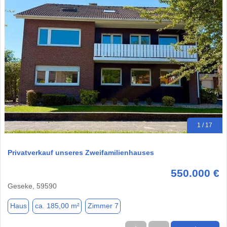
1 / 17
Privatverkauf unseres Zweifamilienhauses
550.000 €
Geseke, 59590
Haus
ca. 185,00 m²
Zimmer 7