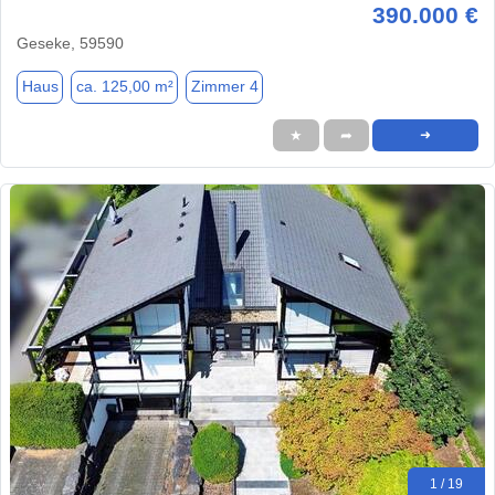
390.000 €
Geseke, 59590
Haus
ca. 125,00 m²
Zimmer 4
★
➦
➜
1 / 19