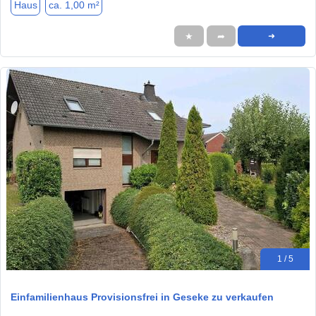
Haus
ca. 1,00 m²
★
➦
➜
1 / 5
Einfamilienhaus Provisionsfrei in Geseke zu verkaufen