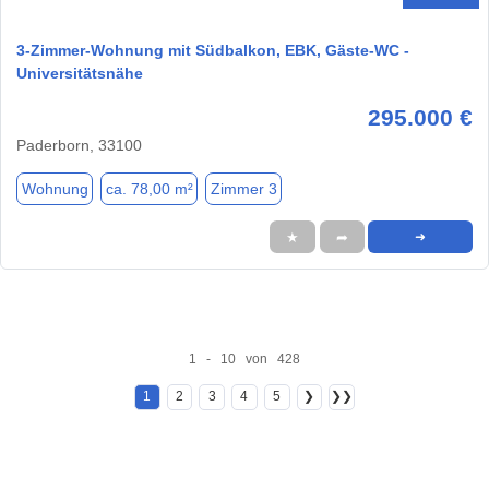
3-Zimmer-Wohnung mit Südbalkon, EBK, Gäste-WC -
Universitätsnähe
295.000 €
Paderborn, 33100
Wohnung
ca. 78,00 m²
Zimmer 3
★
➦
➜
1 - 10 von 428
1
2
3
4
5
❯
❯❯