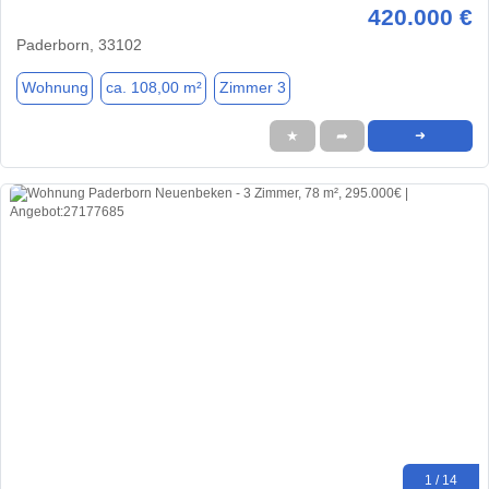
420.000 €
Paderborn, 33102
Wohnung
ca. 108,00 m²
Zimmer 3
★
➦
➜
1 / 14