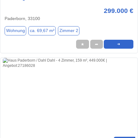
299.000 €
Paderborn, 33100
Wohnung
ca. 69,67 m²
Zimmer 2
★
➦
➜