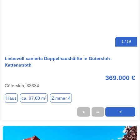
1 / 19
Liebevoll sanierte Doppelhaushälfte in Gütersloh-
Kattenstroth
369.000 €
Gütersloh, 33334
Haus
ca. 97,00 m²
Zimmer 4
★
➦
➜