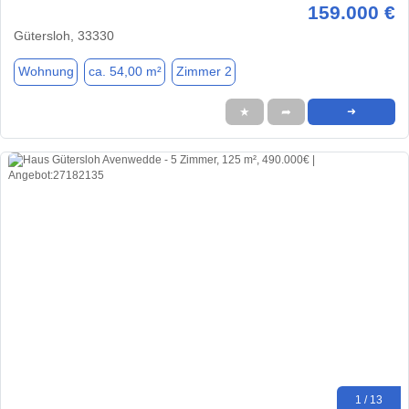
159.000 €
Gütersloh, 33330
Wohnung
ca. 54,00 m²
Zimmer 2
★
➦
➜
1 / 13