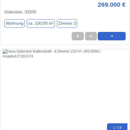
269.000 €
Gütersloh, 33335
Wohnung
ca. 100,00 m²
Zimmer 3
★
➦
➜
1 / 19