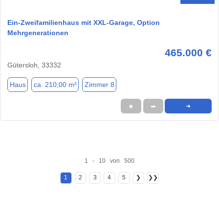
Ein-Zweifamilienhaus mit XXL-Garage, Option
Mehrgenerationen
465.000 €
Gütersloh, 33332
Haus
ca. 210,00 m²
Zimmer 8
★
➦
➜
1 - 10 von 500
1
2
3
4
5
❯
❯❯