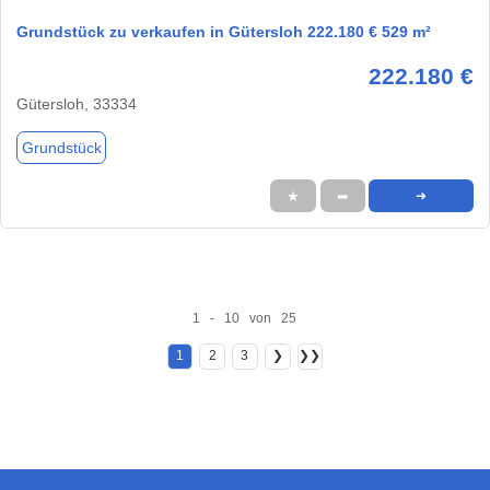
Grundstück zu verkaufen in Gütersloh 222.180 € 529 m²
222.180 €
Gütersloh, 33334
Grundstück
★
➦
➜
1 - 10 von 25
1
2
3
❯
❯❯