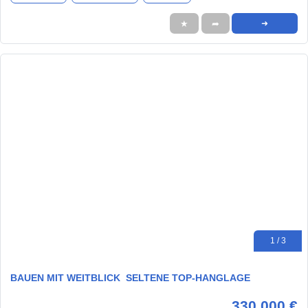
★
➦
➜
1 / 3
BAUEN MIT WEITBLICK  SELTENE TOP-HANGLAGE
330.000 €