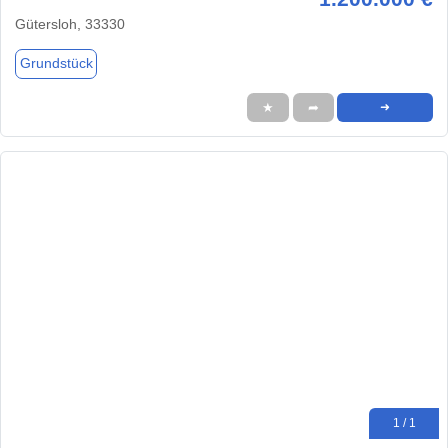
Gütersloh, 33330
Grundstück
★
➦
➜
1 / 1