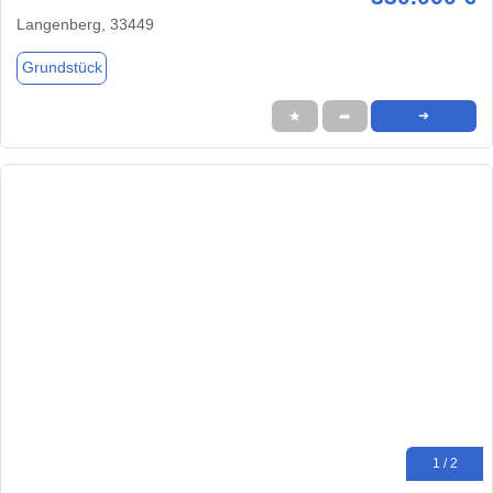
Langenberg, 33449
Grundstück
★
➦
➜
1 / 2