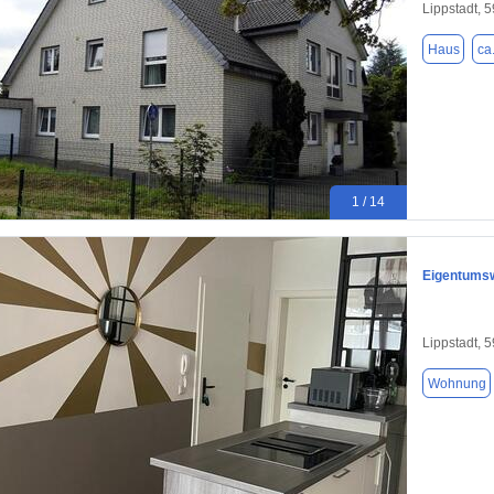
Lippstadt, 
Haus
ca
1 / 14
Eigentumsw
Lippstadt, 
Wohnung