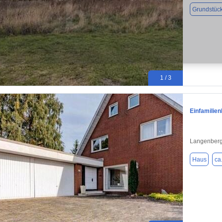
Grundstüc
1 / 3
Einfamilie
Langenberg
Haus
ca