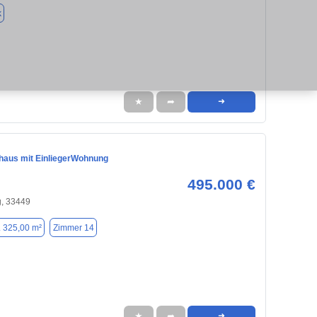
k
★
➦
➜
nhaus mit EinliegerWohnung
495.000 €
, 33449
. 325,00 m²
Zimmer 14
★
➦
➜