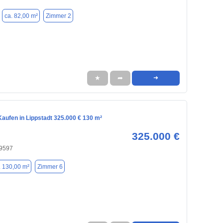
ca. 82,00 m²
Zimmer 2
★
➦
➜
aufen in Lippstadt 325.000 € 130 m²
325.000 €
59597
. 130,00 m²
Zimmer 6