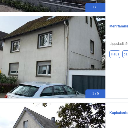
1 / 1
Mehrfamili
Lippstadt, 
Haus
ca
1 / 9
Kapitalanla