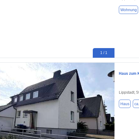
Wohnung
1 / 1
Haus zum K
Lippstadt, 
Haus
ca