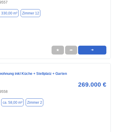
59557
. 330,00 m²
Zimmer 12
★
➦
➜
ohnung inkl Küche + Stellplatz + Garten
269.000 €
59558
ca. 58,00 m²
Zimmer 2