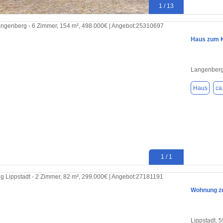
1 / 13
Haus zum K
Langenberg
Haus
ca
1 / 1
Wohnung zu
Lippstadt, 