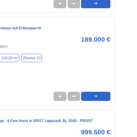
★
➦
➜
enhaus auf Erbbaupacht
189.000 €
59557
. 150,00 m²
Zimmer 10
★
➦
➜
ge - 4-Fam.Haus in 59557 Lippstadt, Bj. 2000 - PRIVAT
999.500 €