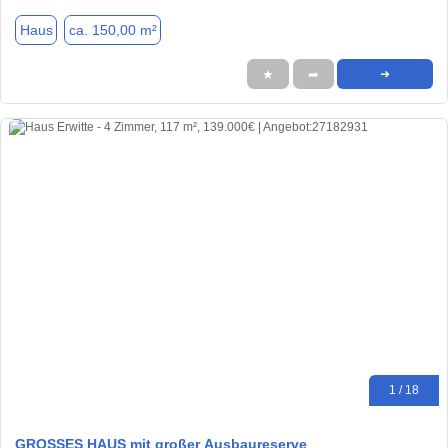
Haus
ca. 150,00 m²
★
➦
➜
1 / 18
GROSSES HAUS mit großer Ausbaureserve