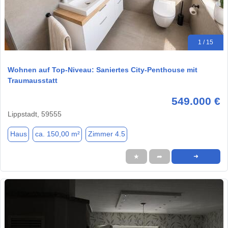
1 / 15
Wohnen auf Top-Niveau: Saniertes City-Penthouse mit
Traumausstatt
549.000 €
Lippstadt, 59555
Haus
ca. 150,00 m²
Zimmer 4.5
★
➦
➜