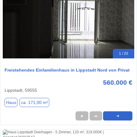
1 / 20
Freistehendes Einfamilienhaus in Lippstadt Nord von Privat
560.000 €
Lippstadt, 59555
Haus
ca. 171,00 m²
★
➦
➜