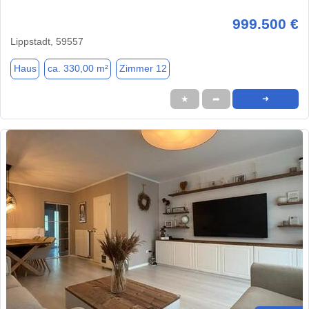
999.500 €
Lippstadt, 59557
Haus
ca. 330,00 m²
Zimmer 12
★
➦
➜