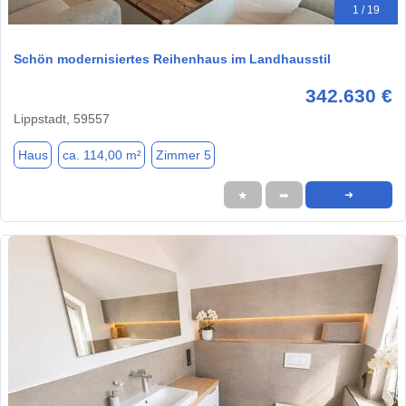
1 / 19
Schön modernisiertes Reihenhaus im Landhausstil
342.630 €
Lippstadt, 59557
Haus
ca. 114,00 m²
Zimmer 5
★
➦
➜