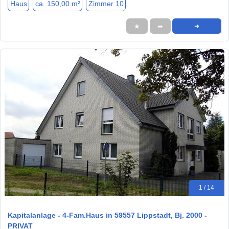
Haus
ca. 150,00 m²
Zimmer 10
★
➦
➜
1 / 14
Kapitalanlage - 4-Fam.Haus in 59557 Lippstadt, Bj. 2000 -
PRIVAT