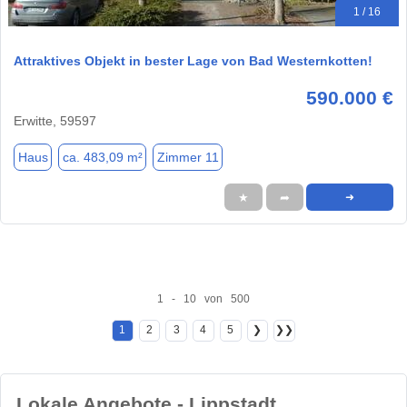
1 / 16
Attraktives Objekt in bester Lage von Bad Westernkotten!
590.000 €
Erwitte, 59597
Haus
ca. 483,09 m²
Zimmer 11
★
➦
➜
1 - 10 von 500
1
2
3
4
5
❯
❯❯
Lokale Angebote - Lippstadt