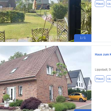
Haus
ca
1 / 1
Haus zum K
Lippstadt, 
Haus
ca