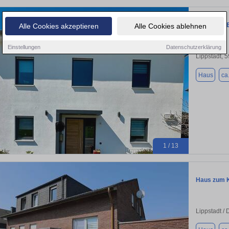
Modernes E
Alle Cookies akzeptieren
Alle Cookies ablehnen
Einstellungen
Datenschutzerklärung
Lippstadt, 
Haus
ca
1 / 13
Haus zum K
Lippstadt /