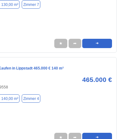
. 130,00 m²
Zimmer 7
★
➦
➜
aufen in Lippstadt 465.000 € 140 m²
465.000 €
59558
. 140,00 m²
Zimmer 4
★
➦
➜