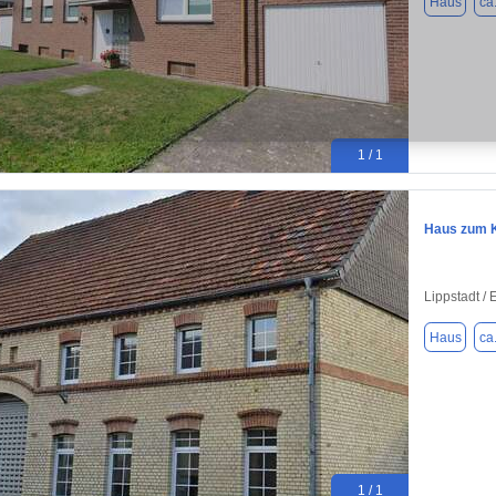
Haus
ca
1 / 1
Haus zum K
Lippstadt /
Haus
ca
1 / 1