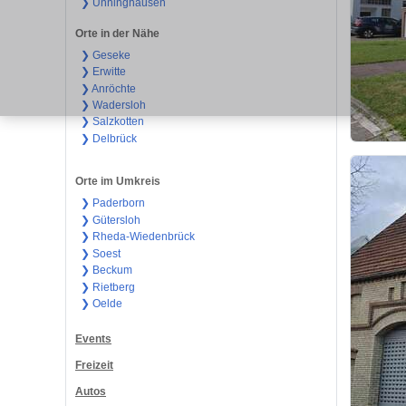
❯ Ünninghausen
Orte in der Nähe
❯ Geseke
❯ Erwitte
❯ Anröchte
❯ Wadersloh
❯ Salzkotten
❯ Delbrück
Orte im Umkreis
❯ Paderborn
❯ Gütersloh
❯ Rheda-Wiedenbrück
❯ Soest
❯ Beckum
❯ Rietberg
❯ Oelde
Events
Freizeit
Autos