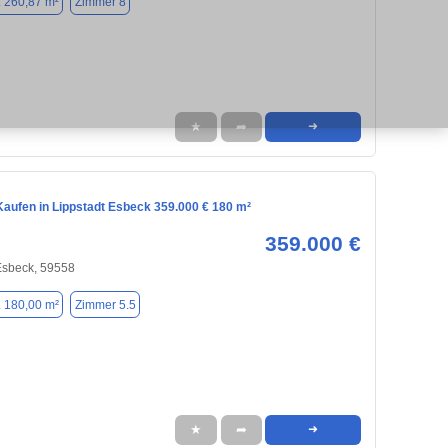
. 260,87 m²
Zimmer 8
★
➦
➜
aufen in Lippstadt Esbeck 359.000 € 180 m²
359.000 €
 Esbeck, 59558
. 180,00 m²
Zimmer 5.5
★
➦
➜