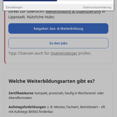
Schnell starten
Einstellungen
Datenschutzerklärung
Direkt zur Übersicht:
Weiterbildung & Qualifizierung
in
Lippstadt. Nützliche Hubs:
Ratgeber: Aus- & Weiterbildung
Zu den Jobs
Tipp: Chancen auch für
Quereinsteiger
prüfen.
Welche Weiterbildungsarten gibt es?
Zertifikatskurse:
kompakt, praxisnah, häufig in Wochenend- oder
Abendformaten.
Aufstiegsfortbildungen:
z. B. Meister, Fachwirt, Betriebswirt – oft
mit Aufstiegs-BAföG förderbar.