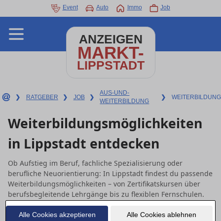
Event
Auto
Immo
Job
ANZEIGEN
MARKT-
LIPPSTADT
AUS-UND-
❯
RATGEBER
❯
JOB
❯
❯
WEITERBILDUNG
WEITERBILDUNG
Weiterbildungsmöglichkeiten
in Lippstadt entdecken
Ob Aufstieg im Beruf, fachliche Spezialisierung oder
berufliche Neuorientierung: In Lippstadt findest du passende
Weiterbildungsmöglichkeiten – von Zertifikatskursen über
berufsbegleitende Lehrgänge bis zu flexiblen Fernschulen.
Alle Cookies akzeptieren
Alle Cookies ablehnen