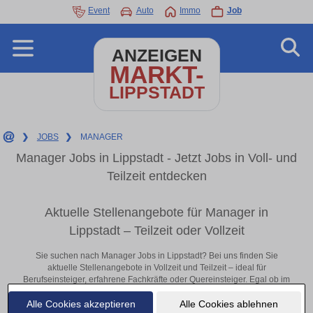
Event
Auto
Immo
Job
ANZEIGEN
MARKT-
LIPPSTADT
❯
JOBS
❯
MANAGER
Manager Jobs in Lippstadt - Jetzt Jobs in Voll- und
Teilzeit entdecken
Aktuelle Stellenangebote für Manager in
Lippstadt – Teilzeit oder Vollzeit
Sie suchen nach Manager Jobs in Lippstadt? Bei uns finden Sie
aktuelle Stellenangebote in Vollzeit und Teilzeit – ideal für
Berufseinsteiger, erfahrene Fachkräfte oder Quereinsteiger. Egal ob im
Büro, vor Ort oder remote: Entdecken Sie jetzt neue Chancen in Ihrer
Alle Cookies akzeptieren
Alle Cookies ablehnen
Region und bewerben Sie sich direkt auf passende Manager-Stellen in