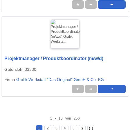
★
➦
➜
Projektmanager / Produktkoordinator (m/w/d)
Gütersloh, 33330
Firma:
Grafik Werkstatt "Das Original" GmbH & Co. KG
★
➦
➜
1 - 10 von 256
1
2
3
4
5
❯
❯❯