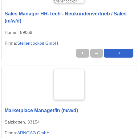
Sales Manager HR-Tech - Neukundenvertrieb / Sales
(m/w/d)
Hamm, 59069
Firma:
Stellencockpit GmbH
★
➦
➜
Marketplace Manager/in (m/w/d)
Salzkotten, 33154
Firma:
ARNOWA GmbH