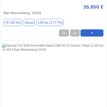
35.850 €
Bad Wünnenberg, 33181
78.100 km
Diesel
130 kw (177 PS)
★
➦
➜