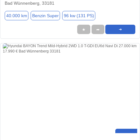
Bad Wünnenberg, 33181
40.000 km
Benzin Super
96 kw (131 PS)
★
➦
➜