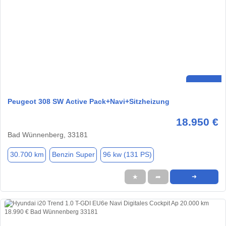
Peugeot 308 SW Active Pack+Navi+Sitzheizung
18.950 €
Bad Wünnenberg, 33181
30.700 km
Benzin Super
96 kw (131 PS)
★
➦
➜