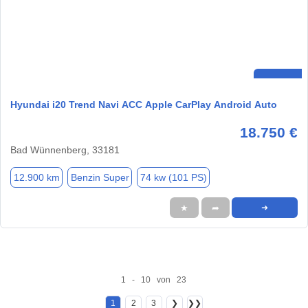
Hyundai i20 Trend Navi ACC Apple CarPlay Android Auto
18.750 €
Bad Wünnenberg, 33181
12.900 km
Benzin Super
74 kw (101 PS)
★
➦
➜
1 - 10 von 23
1
2
3
❯
❯❯