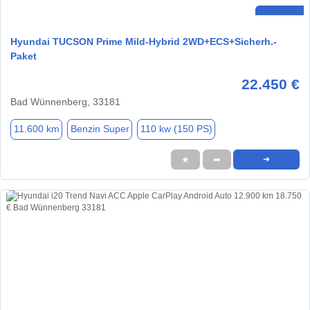
Hyundai TUCSON Prime Mild-Hybrid 2WD+ECS+Sicherh.-
Paket
22.450 €
Bad Wünnenberg, 33181
11.600 km
Benzin Super
110 kw (150 PS)
★
➦
➜