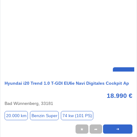
Hyundai i20 Trend 1.0 T-GDI EU6e Navi Digitales Cockpit Ap
18.990 €
Bad Wünnenberg, 33181
20.000 km
Benzin Super
74 kw (101 PS)
★
➦
➜