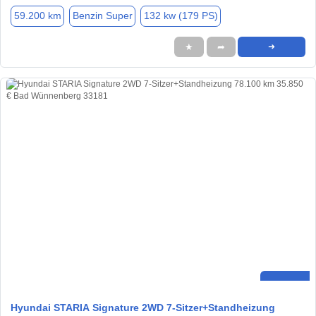
59.200 km
Benzin Super
132 kw (179 PS)
★
➦
➜
Hyundai STARIA Signature 2WD 7-Sitzer+Standheizung