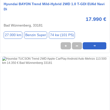
Hyundai BAYON Trend Mild-Hybrid 2WD 1.0 T-GDI EU6d Navi
Di
17.990 €
Bad Wünnenberg, 33181
27.000 km
Benzin Super
74 kw (101 PS)
★
➦
➜