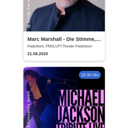
Marc Marshall - Die Stimme,
die berührt - Open Air 2026
Paderborn, FREILUFT.Theater Paderborn
21.08.2026
19:30 Uhr