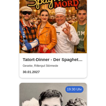
Tatort-Dinner - Der Spaghetti
Mord
Geseke, Rittergut Störmede
30.01.2027
19:30 Uhr