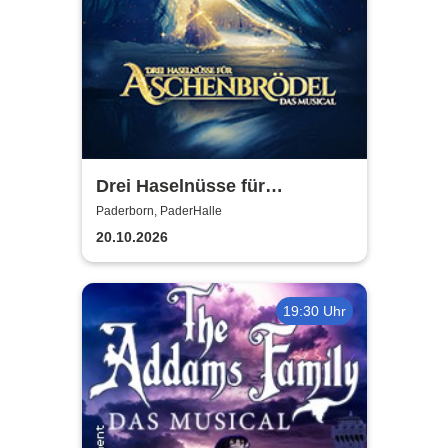
Drei Haselnüsse für
Aschenbrödel - Das Musical
Paderborn, PaderHalle
20.10.2026
19:30 Uhr