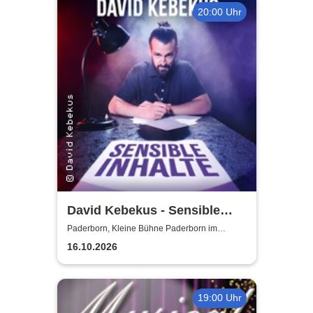
20:00 Uhr
David Kebekus - Sensible
Inhalte
Paderborn, Kleine Bühne Paderborn im
Deelenhaus
16.10.2026
19:00 Uhr