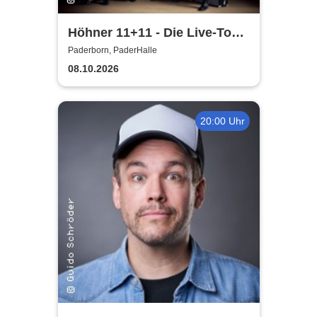
Höhner 11+11 - Die Live-Tour
2025/26
Paderborn, PaderHalle
08.10.2026
20:00 Uhr