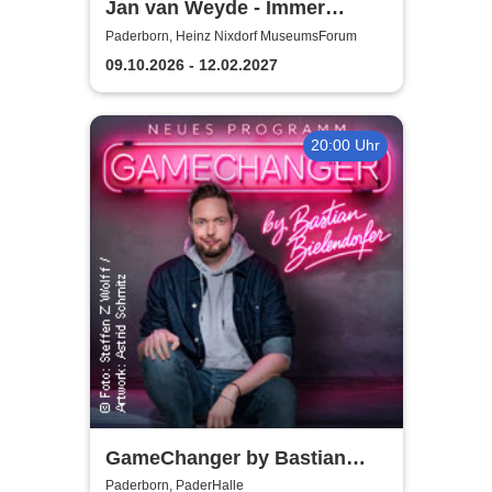
Jan van Weyde - Immer
Weyder...
Paderborn, Heinz Nixdorf MuseumsForum
09.10.2026 - 12.02.2027
20:00 Uhr
GameChanger by Bastian
Bielendorfer
Paderborn, PaderHalle