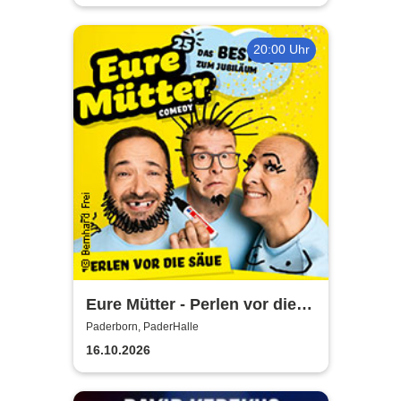
20:00 Uhr
Eure Mütter - Perlen vor die
Säue - Das Best Of zum
Paderborn, PaderHalle
Jubiläum
16.10.2026