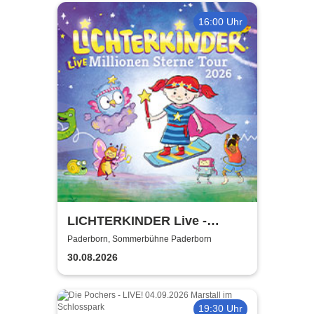
16:00 Uhr
LICHTERKINDER Live -
Millionen Sterne Tour 2026
Paderborn, Sommerbühne Paderborn
30.08.2026
19:30 Uhr