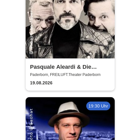
Pasquale Aleardi & Die
Phonauten
Paderborn, FREILUFT.Theater Paderborn
19.08.2026
19:30 Uhr