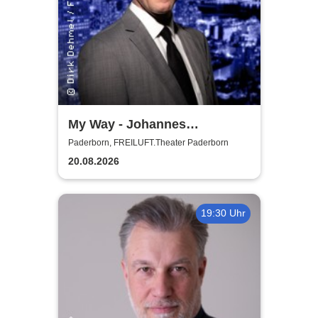
My Way - Johannes
Hallervorden singt Sinatra
Paderborn, FREILUFT.Theater Paderborn
20.08.2026
19:30 Uhr