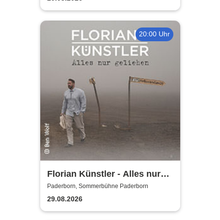
20:00 Uhr
Florian Künstler - Alles nur
geliehen - Tour 2026/2027
Paderborn, Sommerbühne Paderborn
29.08.2026