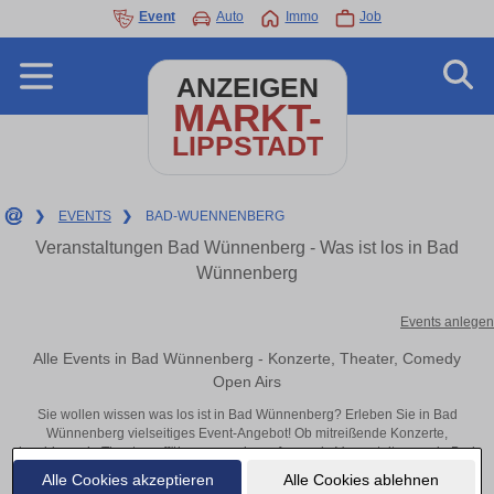
Event
Auto
Immo
Job
ANZEIGEN
MARKT-
LIPPSTADT
❯
EVENTS
❯
BAD-WUENNENBERG
Veranstaltungen Bad Wünnenberg - Was ist los in Bad
Wünnenberg
Events anlegen
Alle Events in Bad Wünnenberg - Konzerte, Theater, Comedy
Open Airs
Sie wollen wissen was los ist in Bad Wünnenberg? Erleben Sie in Bad
Wünnenberg vielseitiges Event-Angebot! Ob mitreißende Konzerte,
inspirierende Theateraufführungen oder aufregende Veranstaltungen in Bad
Wünnenberg – hier finden alles im Überblick und Tickets.
Alle Cookies akzeptieren
Alle Cookies ablehnen