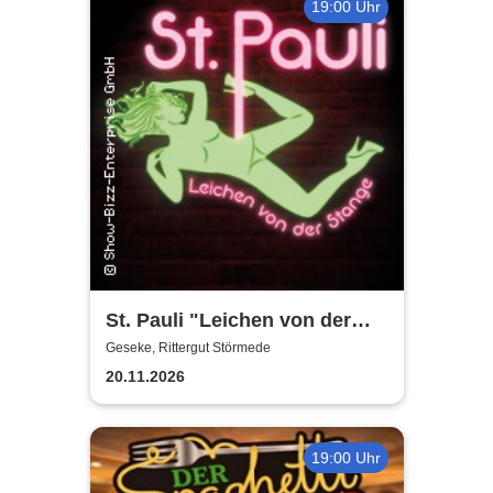
19:00 Uhr
St. Pauli "Leichen von der
Stange" - Krimi-Dinner
Geseke, Rittergut Störmede
20.11.2026
19:00 Uhr