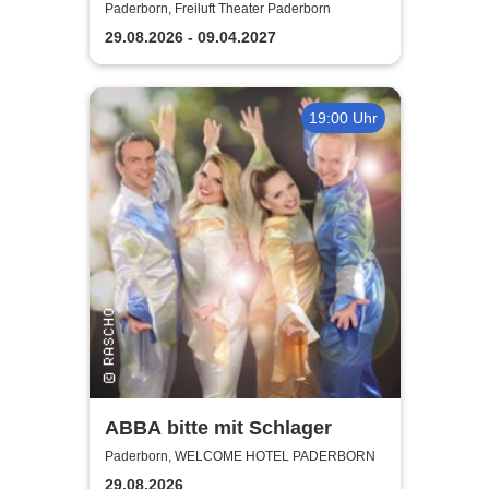
Boybands - das 90er Jahre
Paderborn, Freiluft Theater Paderborn
Musical | THEATERHITS
29.08.2026 - 09.04.2027
19:00 Uhr
ABBA bitte mit Schlager
Paderborn, WELCOME HOTEL PADERBORN
29.08.2026