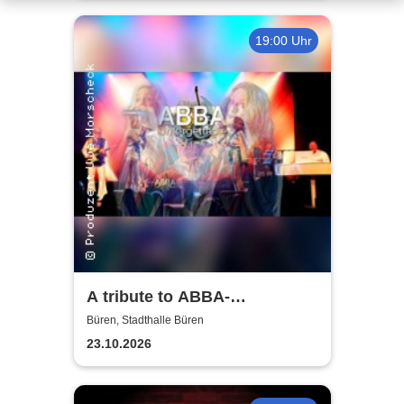
19:00 Uhr
A tribute to ABBA-
unforgettable Konzert
Büren, Stadthalle Büren
23.10.2026