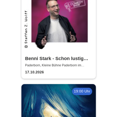
Benni Stark - Schon lustig
wenn‘s witzig ist!
Paderborn, Kleine Bühne Paderborn im
Deelenhaus
17.10.2026
19:00 Uhr