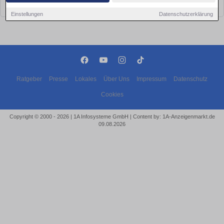
bald wieder vorbei!
Einstellungen
Datenschutzerklärung
Ratgeber
Presse
Lokales
Über Uns
Impressum
Datenschutz
Cookies
Copyright © 2000 - 2026 | 1A Infosysteme GmbH | Content by: 1A-Anzeigenmarkt.de
09.08.2026