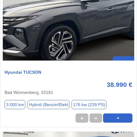
Hyundai TUCSON
38.990 €
Bad Wünnenberg, 33181
3.000 km
Hybrid (Benzin/Elekt
176 kw (239 PS)
★
➦
➜