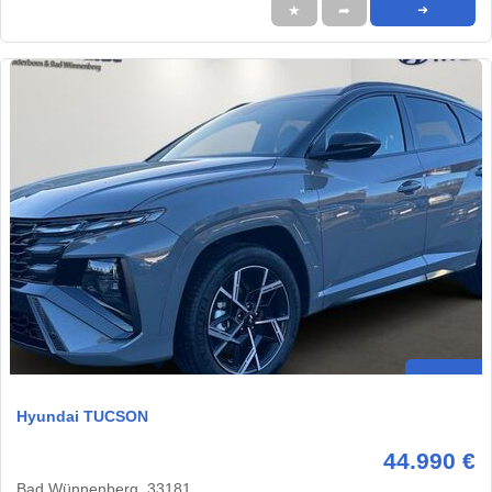
★
➦
➜
Hyundai TUCSON
44.990 €
Bad Wünnenberg, 33181