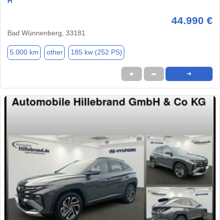
H
44.990 €
Bad Wünnenberg, 33181
5.000 km
other
185 kw (252 PS)
★
➦
➜