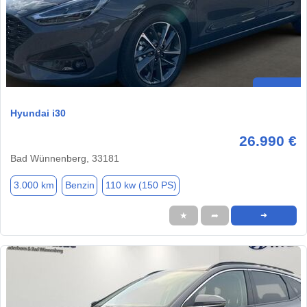
Hyundai i30
26.990 €
Bad Wünnenberg, 33181
3.000 km
Benzin
110 kw (150 PS)
★
➦
➜