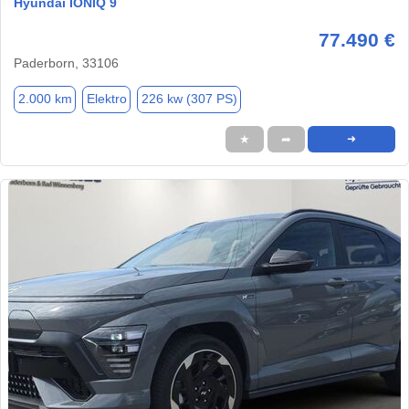
Hyundai IONIQ 9
77.490 €
Paderborn, 33106
2.000 km
Elektro
226 kw (307 PS)
★
➦
➜