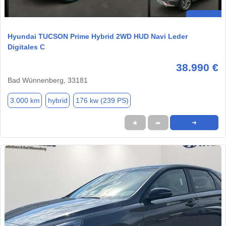
Hyundai TUCSON Prime Hybrid 2WD HUD Navi Leder
Digitales C
38.990 €
Bad Wünnenberg, 33181
3.000 km
hybrid
176 kw (239 PS)
★
➦
➜