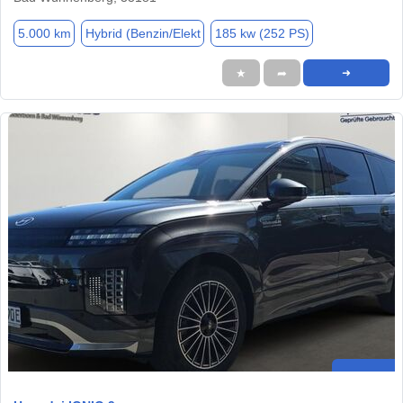
5.000 km
Hybrid (Benzin/Elekt
185 kw (252 PS)
★
➦
➜