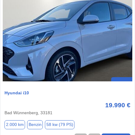
Hyundai i10
19.990 €
Bad Wünnenberg, 33181
2.000 km
Benzin
58 kw (79 PS)