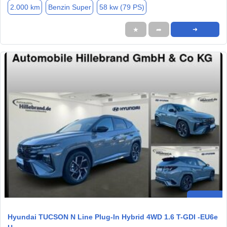
2.000 km
Benzin Super
58 kw (79 PS)
★
➦
➜
Hyundai TUCSON N Line Plug-In Hybrid 4WD 1.6 T-GDI -EU6e