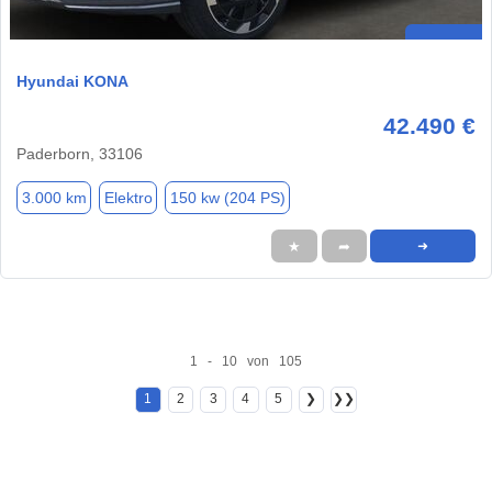
Hyundai KONA
42.490 €
Paderborn, 33106
3.000 km
Elektro
150 kw (204 PS)
★
➦
➜
1 - 10 von 105
1
2
3
4
5
❯
❯❯