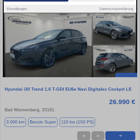
Einstellungen
Datenschutzerklärung
Hyundai i30 Trend 1.6 T-GDI EU6e Navi Digitales Cockpit LE
26.990 €
Bad Wünnenberg, 33181
3.000 km
Benzin Super
110 kw (150 PS)
★
➦
➜