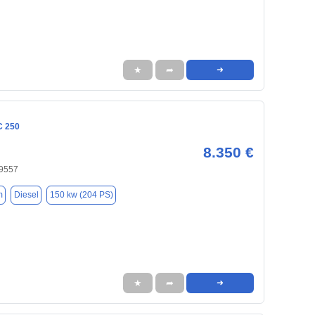
★
➦
➜
C 250
8.350 €
59557
m
Diesel
150 kw (204 PS)
★
➦
➜