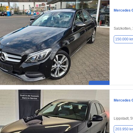
Mercedes 
Salzkotten,
150.000 k
Mercedes 
Lippstadt, 
203.950 k