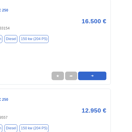
C 250
16.500 €
 33154
m
Diesel
150 kw (204 PS)
★
➦
➜
C 250
12.950 €
59557
m
Diesel
150 kw (204 PS)