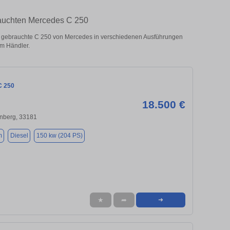
auchten Mercedes C 250
gebrauchte C 250 von Mercedes in verschiedenen Ausführungen
om Händler.
C 250
18.500 €
nberg, 33181
m
Diesel
150 kw (204 PS)
★
➦
➜