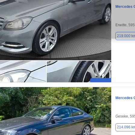
Mercedes 
Erwitte, 59
219.000 k
Mercedes 
Geseke, 59
214.096 k