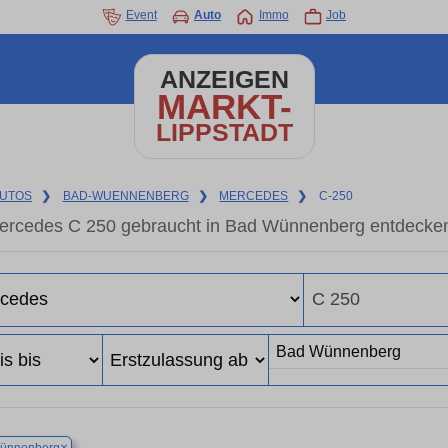
Event
Auto
Immo
Job
ANZEIGEN
MARKT-
LIPPSTADT
UTOS
❯
BAD-WUENNENBERG
❯
MERCEDES
❯
C-250
ercedes C 250 gebraucht in Bad Wünnenberg entdecken
×