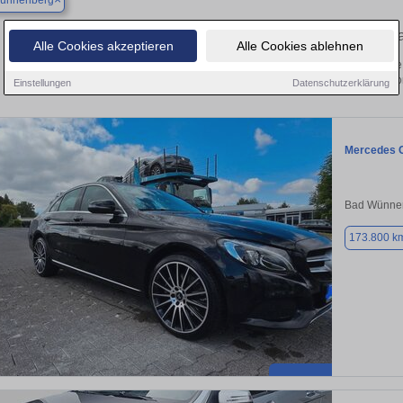
ünnenberg
Finden Sie in Bad Wünnenberg Ihren gebr
Alle Cookies akzeptieren
Alle Cookies ablehnen
 Sie in Bad Wünnenberg einen Mercedes C 250 Gebrauchtwagen? Entdecken Sie 
und Preisklassen von privat und v
Einstellungen
Datenschutzerklärung
Mercedes 
Bad Wünne
173.800 k