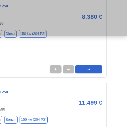
C 250
8.380 €
597
m
Diesel
150 kw (204 PS)
★
➦
➜
C 250
11.499 €
590
m
Benzin
150 kw (204 PS)