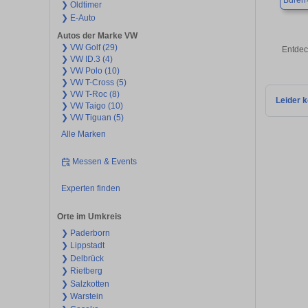
Büren
❯ Oldtimer
❯ E-Auto
Autos der Marke VW
❯ VW Golf (29)
Entdec
❯ VW ID.3 (4)
❯ VW Polo (10)
❯ VW T-Cross (5)
❯ VW T-Roc (8)
Leider k
❯ VW Taigo (10)
❯ VW Tiguan (5)
Alle Marken
Messen & Events
Experten finden
Orte im Umkreis
❯ Paderborn
❯ Lippstadt
❯ Delbrück
❯ Rietberg
❯ Salzkotten
❯ Warstein