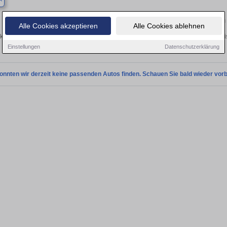
Finden Sie Ihren gebrauchten Volkswagen – vom
Alle Cookies akzeptieren
Alle Cookies ablehnen
ken Sie in Büren gebrauchte VW Fahrzeuge. Von Kleinwagen wie dem VW Polo bis 
Angebote in der Nähe.
Einstellungen
Datenschutzerklärung
onnten wir derzeit keine passenden Autos finden. Schauen Sie bald wieder vorb