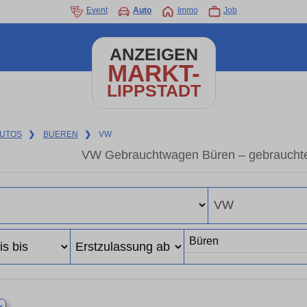
Event
Auto
Immo
Job
ANZEIGEN
MARKT-
LIPPSTADT
UTOS
❯
BUEREN
❯
VW
VW Gebrauchtwagen Büren – gebraucht
×