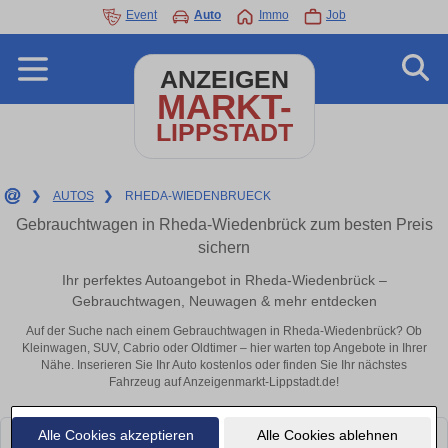
Event
Auto
Immo
Job
ANZEIGEN
MARKT-
LIPPSTADT
❯
AUTOS
❯
RHEDA-WIEDENBRUECK
Gebrauchtwagen in Rheda-Wiedenbrück zum besten Preis
sichern
Ihr perfektes Autoangebot in Rheda-Wiedenbrück –
Gebrauchtwagen, Neuwagen & mehr entdecken
Auf der Suche nach einem Gebrauchtwagen in Rheda-Wiedenbrück? Ob
Kleinwagen, SUV, Cabrio oder Oldtimer – hier warten top Angebote in Ihrer
Nähe. Inserieren Sie Ihr Auto kostenlos oder finden Sie Ihr nächstes
Fahrzeug auf Anzeigenmarkt-Lippstadt.de!
Alle Cookies akzeptieren
Alle Cookies ablehnen
Leider konnten wir derzeit keine passenden Autos finden. Schauen Sie