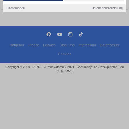
bald wieder vorbei!
Einstellungen
Datenschutzerklärung
Ratgeber
Presse
Lokales
Über Uns
Impressum
Datenschutz
Cookies
Copyright © 2000 - 2026 | 1A Infosysteme GmbH | Content by: 1A-Anzeigenmarkt.de
09.08.2026