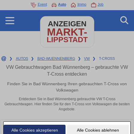
Event
Auto
Immo
Job
ANZEIGEN
MARKT-
LIPPSTADT
❯
AUTOS
❯
BAD-WUENNENBERG
❯
VW
❯
T-CROSS
VW Gebrauchtwagen Bad Wünnenberg – gebrauchte VW
T-Cross entdecken
Finden Sie in Bad Wünnenberg Ihren gebrauchten T-Cross von
Volkswagen
Entdecken Sie in Bad Wünnenberg gebrauchte VW T-Cross
Gebrauchtwagen. Hier finden Sie für den T-Cross von Volkswagen die besten
Angebote.
Leider konnten wir derzeit keine passenden Autos finden. Schauen Sie
Alle Cookies akzeptieren
Alle Cookies ablehnen
bald wieder vorbei!