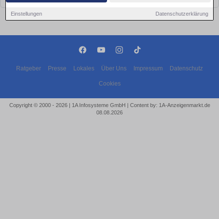
Einstellungen
Datenschutzerklärung
Ratgeber
Presse
Lokales
Über Uns
Impressum
Datenschutz
Cookies
Copyright © 2000 - 2026 | 1A Infosysteme GmbH | Content by: 1A-Anzeigenmarkt.de
08.08.2026