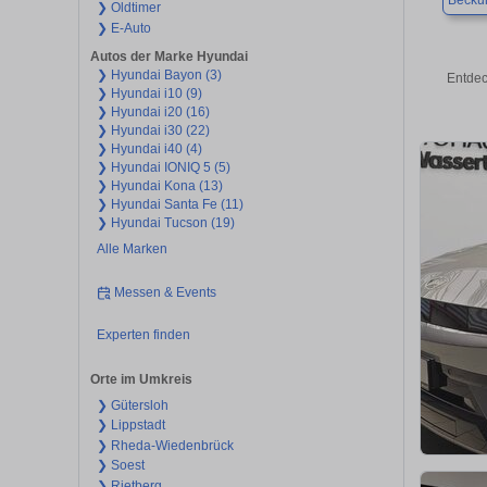
Beck
❯ Oldtimer
❯ E-Auto
Autos der Marke Hyundai
❯ Hyundai Bayon (3)
Entdec
❯ Hyundai i10 (9)
❯ Hyundai i20 (16)
❯ Hyundai i30 (22)
❯ Hyundai i40 (4)
❯ Hyundai IONIQ 5 (5)
❯ Hyundai Kona (13)
❯ Hyundai Santa Fe (11)
❯ Hyundai Tucson (19)
Alle Marken
Messen & Events
Experten finden
Orte im Umkreis
❯ Gütersloh
❯ Lippstadt
❯ Rheda-Wiedenbrück
❯ Soest
❯ Rietberg