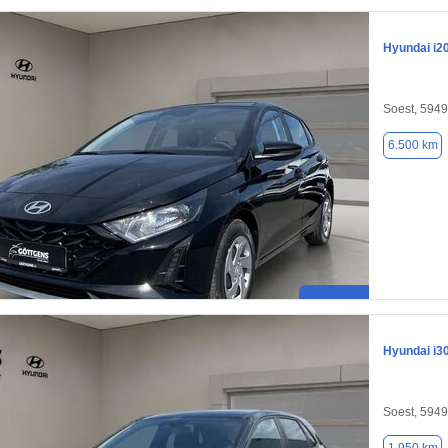
Hyundai i2
Soest, 594
6.500 km
Hyundai i3
Soest, 594