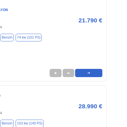
AYON
21.790 €
94
Benzin
74 kw (101 PS)
★
➦
➜
0
28.990 €
94
Benzin
103 kw (140 PS)