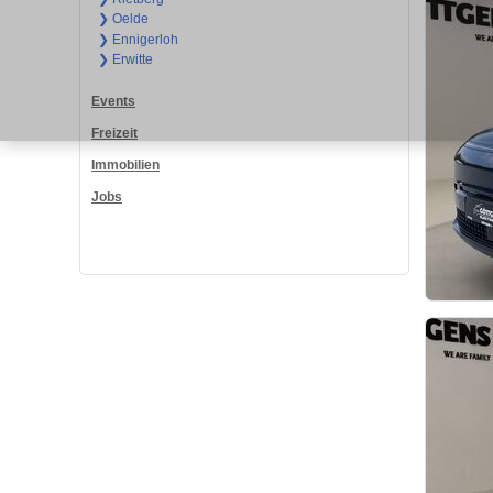
❯ Oelde
❯ Ennigerloh
❯ Erwitte
Events
Freizeit
Immobilien
Jobs