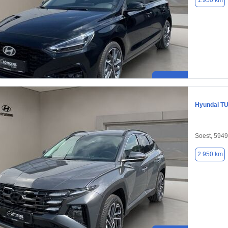
1.950 km
Hyundai T
Soest, 594
2.950 km