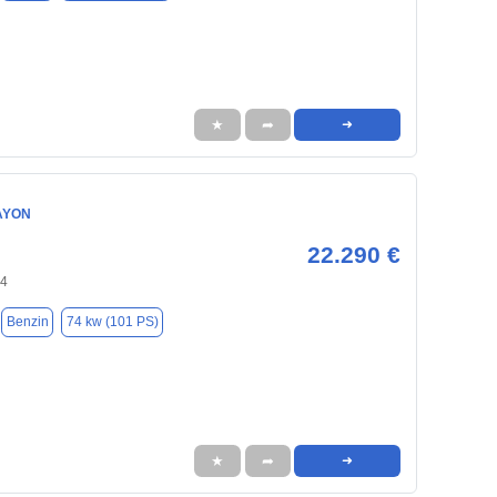
★
➦
➜
AYON
22.290 €
94
Benzin
74 kw (101 PS)
★
➦
➜