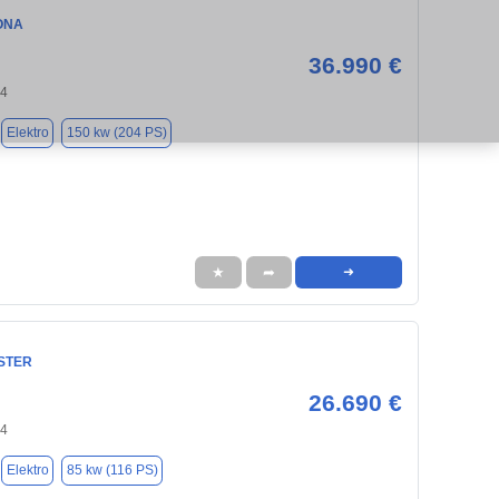
ONA
36.990 €
94
Elektro
150 kw (204 PS)
★
➦
➜
NSTER
26.690 €
94
Elektro
85 kw (116 PS)