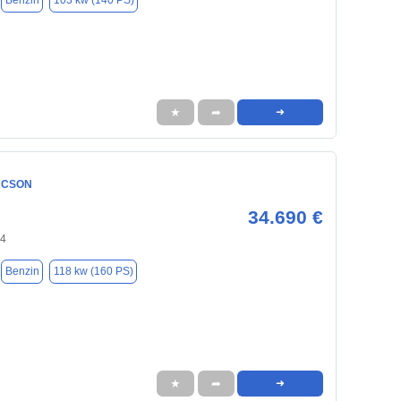
Benzin
103 kw (140 PS)
★
➦
➜
UCSON
34.690 €
94
Benzin
118 kw (160 PS)
★
➦
➜