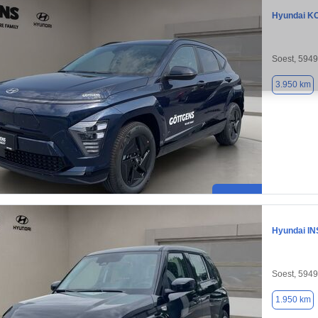
Hyundai K
Soest, 594
3.950 km
Hyundai I
Soest, 594
1.950 km