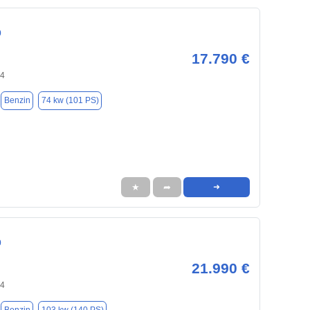
0
17.790 €
94
Benzin
74 kw (101 PS)
★
➦
➜
0
21.990 €
94