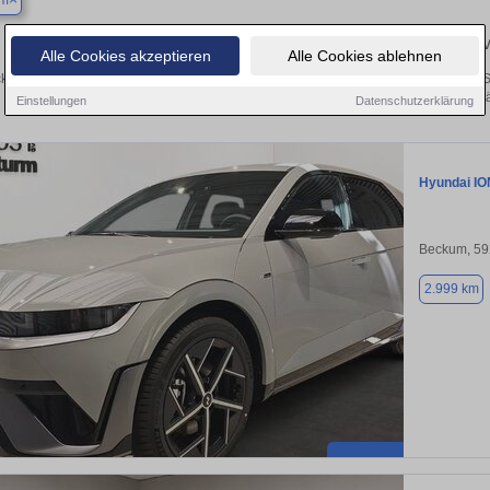
um
Finden Sie in Beckum Ihren gebrauchten Hyundai – 
Alle Cookies akzeptieren
Alle Cookies ablehnen
ken Sie in Beckum gebrauchte Hyundai Fahrzeuge. Von Kleinwagen bis hin zum S
Beckum von privat und vom Hä
Einstellungen
Datenschutzerklärung
Hyundai IO
Beckum, 5
2.999 km