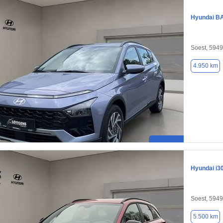
Hyundai B
Soest, 594
4.950 km
Hyundai i3
Soest, 594
5.500 km