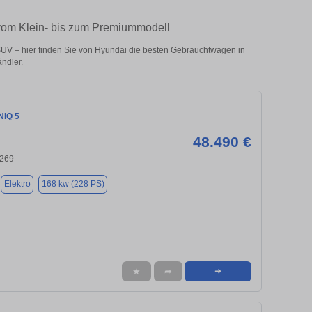
vom Klein- bis zum Premiummodell
UV – hier finden Sie von Hyundai die besten Gebrauchtwagen in
ndler.
NIQ 5
48.490 €
9269
Elektro
168 kw (228 PS)
★
➦
➜