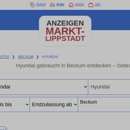
Event
Auto
Immo
Job
ANZEIGEN
MARKT-
LIPPSTADT
UTOS
❯
BECKUM
❯
HYUNDAI
Hyundai gebraucht in Beckum entdecken – Gebra
×