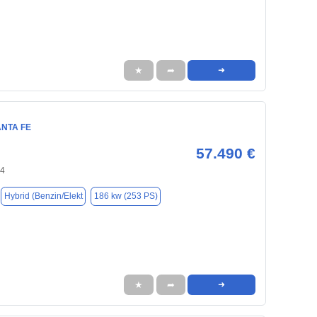
★
➦
➜
ANTA FE
57.490 €
94
Hybrid (Benzin/Elekt
186 kw (253 PS)
★
➦
➜