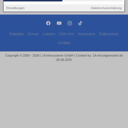
Einstellungen
Datenschutzerklärung
Ratgeber
Presse
Lokales
Über Uns
Impressum
Datenschutz
Cookies
Copyright © 2000 - 2026 | 1A Infosysteme GmbH | Content by: 1A-Anzeigenmarkt.de
08.08.2026