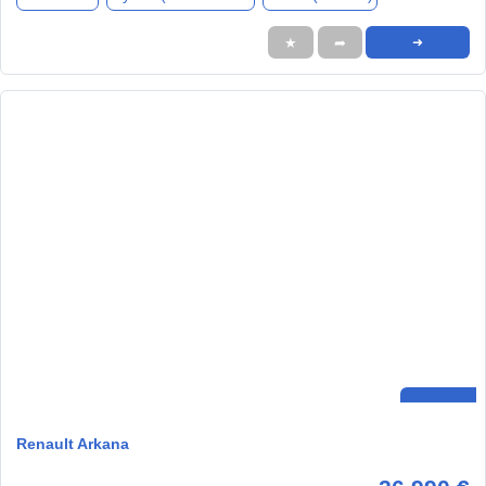
★
➦
➜
Renault Arkana