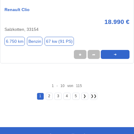
Renault Clio
18.990 €
Salzkotten, 33154
6.750 km
Benzin
67 kw (91 PS)
★
➦
➜
1 - 10 von 115
1
2
3
4
5
❯
❯❯