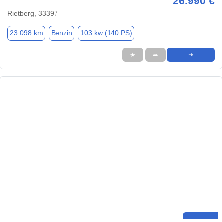
26.990 €
Rietberg, 33397
23.098 km
Benzin
103 kw (140 PS)
★
➦
➜