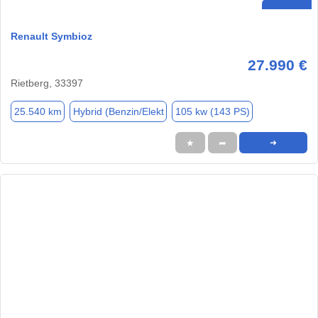
Renault Symbioz
27.990 €
Rietberg, 33397
25.540 km
Hybrid (Benzin/Elekt
105 kw (143 PS)
★
➦
➜