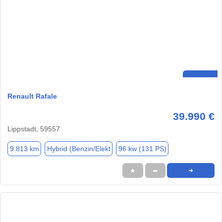
Renault Rafale
39.990 €
Lippstadt, 59557
9.813 km
Hybrid (Benzin/Elekt
96 kw (131 PS)
★
➦
➜