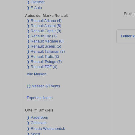
❯ Oldtimer
❯ E-Auto
Entdec
Autos der Marke Renault
❯ Renault Arkana (4)
❯ Renault Austral (5)
❯ Renault Captur (9)
❯ Renault Clio (7)
Leider k
❯ Renault Megane (6)
❯ Renault Scenic (5)
❯ Renault Talisman (3)
❯ Renault Trafic (3)
❯ Renault Twingo (7)
❯ Renault ZOE (4)
Alle Marken
Messen & Events
Experten finden
Orte im Umkreis
❯ Paderborn
❯ Gütersloh
❯ Rheda-Wiedenbrück
❯ Soest