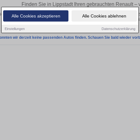
Finden Sie in Lippstadt Ihren gebrauchten Renault –
ken Sie in Lippstadt gebrauchte Renault Fahrzeuge. Von Kleinwagen bis hin zum 
Alle Cookies akzeptieren
Alle Cookies ablehnen
Lippstadt von privat und vom H
Einstellungen
Datenschutzerklärung
onnten wir derzeit keine passenden Autos finden. Schauen Sie bald wieder vorb