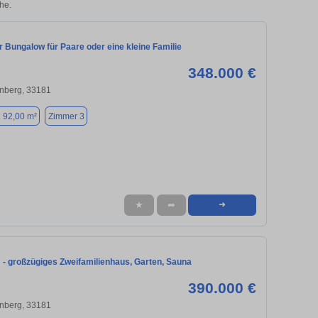
he.
 Bungalow für Paare oder eine kleine Familie
348.000 €
nberg, 33181
. 92,00 m²
Zimmer 3
★
➦
➜
- großzügiges Zweifamilienhaus, Garten, Sauna
390.000 €
nberg, 33181