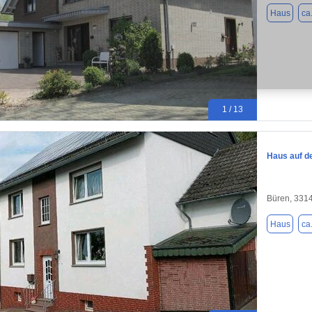
Haus
ca
1 / 13
Haus auf d
Büren, 331
Haus
ca