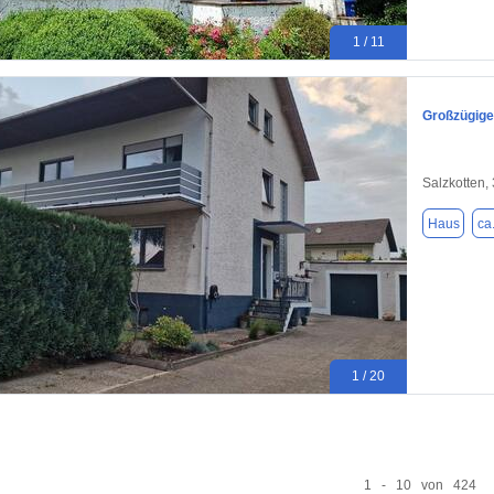
1 / 11
Großzügige
Salzkotten,
Haus
ca
1 / 20
1 - 10 von 424