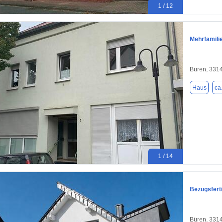
1 / 12
Mehrfamili
Büren, 331
Haus
ca
1 / 14
Bezugsfert
Büren, 331