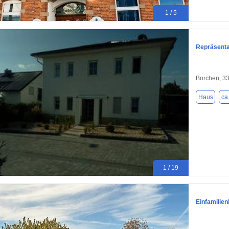
1 / 5
Repräsentat
Borchen, 3
Haus
ca
1 / 19
Einfamilien