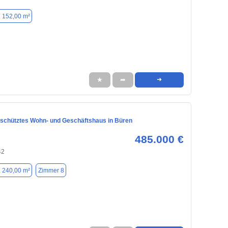
. 152,00 m²
★
➦
➜
chütztes Wohn- und Geschäftshaus in Büren
485.000 €
42
. 240,00 m²
Zimmer 8