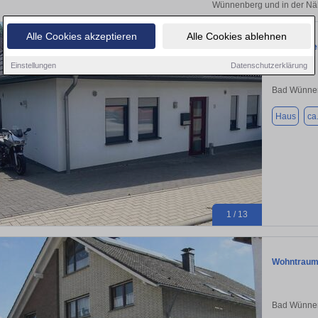
Wünnenberg und in der Nä
Alle Cookies akzeptieren
Alle Cookies ablehnen
Charmanter
Einstellungen
Datenschutzerklärung
Bad Wünne
Haus
ca
1 / 13
Wohntraum 
Bad Wünne