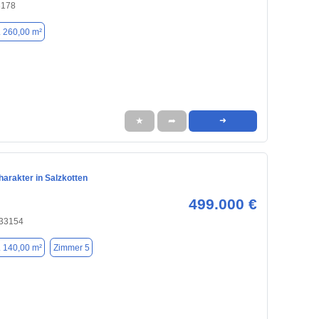
3178
. 260,00 m²
★
➦
➜
arakter in Salzkotten
499.000 €
 33154
. 140,00 m²
Zimmer 5