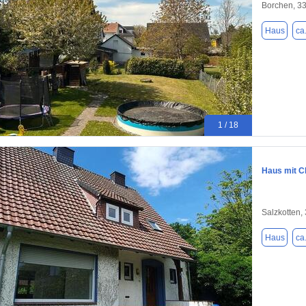
Borchen, 3
Haus
ca
1 / 18
Haus mit Ch
Salzkotten,
Haus
ca