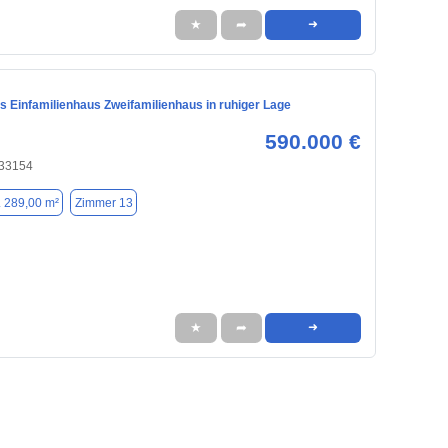
★
➦
➜
s Einfamilienhaus Zweifamilienhaus in ruhiger Lage
590.000 €
 33154
. 289,00 m²
Zimmer 13
★
➦
➜