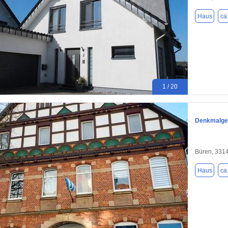
Haus
ca
1 / 20
Denkmalges
Büren, 331
Haus
ca