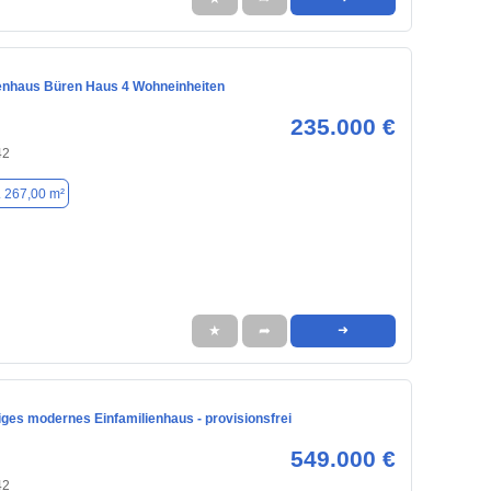
enhaus Büren Haus 4 Wohneinheiten
235.000 €
42
. 267,00 m²
★
➦
➜
iges modernes Einfamilienhaus - provisionsfrei
549.000 €
42