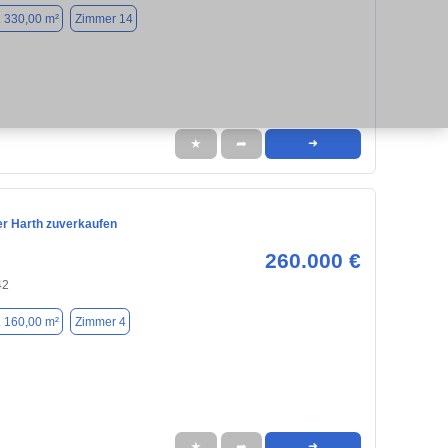
. 330,00 m²
Zimmer 14
★
➦
➜
er Harth zuverkaufen
260.000 €
42
. 160,00 m²
Zimmer 4
★
➦
➜