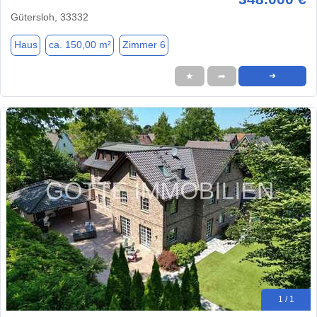
Gütersloh, 33332
Haus
ca. 150,00 m²
Zimmer 6
★
➦
➜
1 / 1