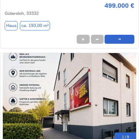
499.000 €
Gütersloh, 33332
Haus
ca. 193,00 m²
★
➦
➜
1 / 9