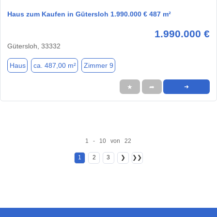
Haus zum Kaufen in Gütersloh 1.990.000 € 487 m²
1.990.000 €
Gütersloh, 33332
Haus
ca. 487,00 m²
Zimmer 9
★
➦
➜
1 - 10 von 22
1
2
3
❯
❯❯