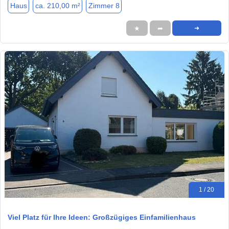
Haus
ca. 210,00 m²
Zimmer 8
★
➦
➜
1 / 20
Viel Platz für Ihre Ideen: Großzügiges Einfamilienhaus