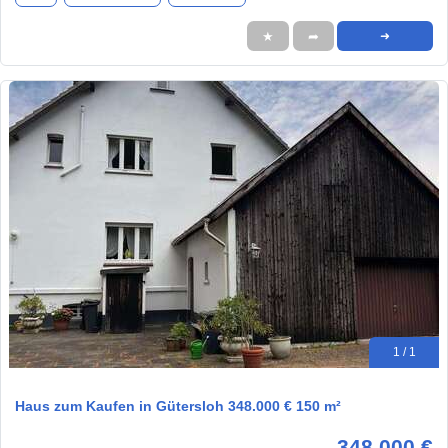
★
➦
➜
1 / 1
Haus zum Kaufen in Gütersloh 348.000 € 150 m²
348.000 €