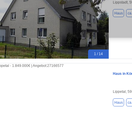
Lippstadt, 
Haus
ca
1 / 14
Haus in Kö
Lippetal, 5
Haus
ca