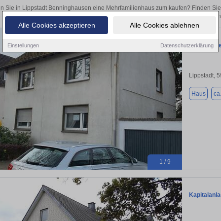
n Sie in Lippstadt Benninghausen eine Mehrfamilienhaus zum kaufen? Finden Sie
Kapitalanlage oder zur Vermietung – hier finden Sie Ihre Immobilie 
Alle Cookies akzeptieren
Alle Cookies ablehnen
Mehrfamili
Einstellungen
Datenschutzerklärung
Lippstadt, 
Haus
ca
1 / 9
Kapitalanla