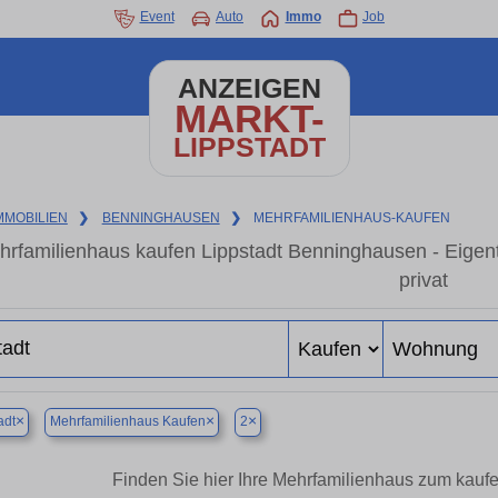
Event
Auto
Immo
Job
ANZEIGEN
MARKT-
LIPPSTADT
MMOBILIEN
❯
BENNINGHAUSEN
❯
MEHRFAMILIENHAUS-KAUFEN
hrfamilienhaus kaufen Lippstadt Benninghausen - Eige
privat
×
×
×
adt
Mehrfamilienhaus Kaufen
2
Finden Sie hier Ihre Mehrfamilienhaus zum kauf