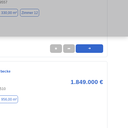
59557
. 330,00 m²
Zimmer 12
★
➦
➜
rbecke
1.849.000 €
9510
. 956,00 m²