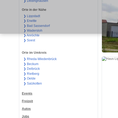
❯ Dedinghausen
Orte in der Nähe
❯ Lippstadt
❯ Erwitte
❯ Bad Sassendorf
❯ Wadersloh
❯ Anröchte
❯ Soest
Orte im Umkreis
❯ Rheda-Wiedenbrück
❯ Beckum
❯ Delbrück
❯ Rietberg
❯ Oelde
❯ Salzkotten
Events
Freizeit
Autos
Jobs