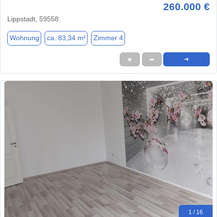
260.000 €
Lippstadt, 59558
Wohnung
ca. 83,34 m²
Zimmer 4
★
➦
➜
1 / 16