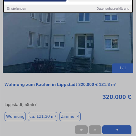
Einstellungen
Datenschutzerklärung
1 / 1
Wohnung zum Kaufen in Lippstadt 320.000 € 121.3 m²
320.000 €
Lippstadt, 59557
Wohnung
ca. 121,30 m²
Zimmer 4
★
➦
➜