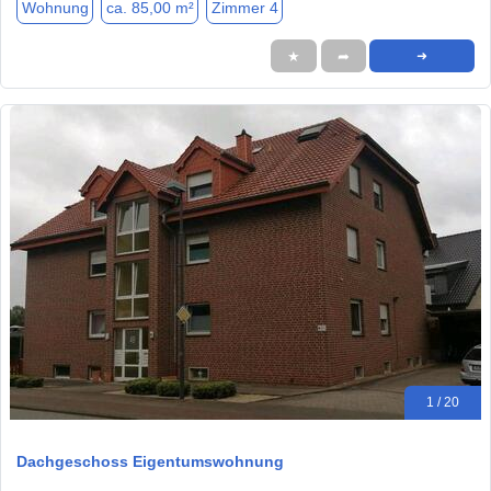
Wohnung
ca. 85,00 m²
Zimmer 4
★
➦
➜
1 / 20
Dachgeschoss Eigentumswohnung