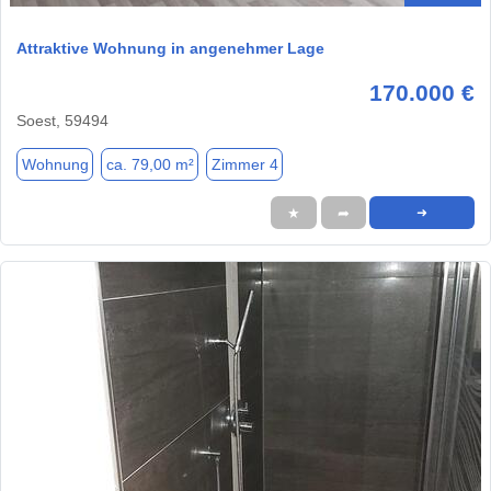
Attraktive Wohnung in angenehmer Lage
170.000 €
Soest, 59494
Wohnung
ca. 79,00 m²
Zimmer 4
★
➦
➜