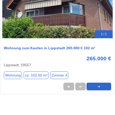
1 / 1
Wohnung zum Kaufen in Lippstadt 265.000 € 102 m²
265.000 €
Lippstadt, 59557
Wohnung
ca. 102,00 m²
Zimmer 4
★
➦
➜