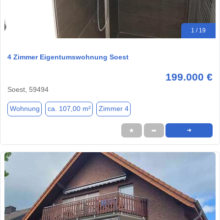
1 / 19
4 Zimmer Eigentumswohnung Soest
199.000 €
Soest, 59494
Wohnung
ca. 107,00 m²
Zimmer 4
★
➦
➜