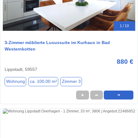
1 / 10
3-Zimmer möblierte Luxussuite im Kurhaus in Bad
Westernkotten
880 €
Lippstadt, 59557
Wohnung
ca. 100,00 m²
Zimmer 3
★
➦
➜