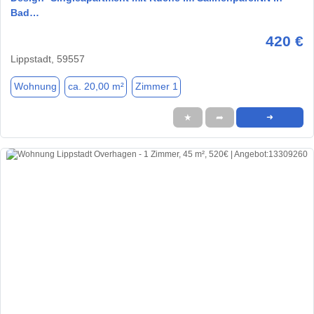
Bad…
420 €
Lippstadt, 59557
Wohnung
ca. 20,00 m²
Zimmer 1
★
➦
➜