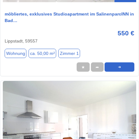
möbliertes, exklusives Studioapartment im SalinenparcINN in
Bad…
550 €
Lippstadt, 59557
Wohnung
ca. 50,00 m²
Zimmer 1
★
➦
➜