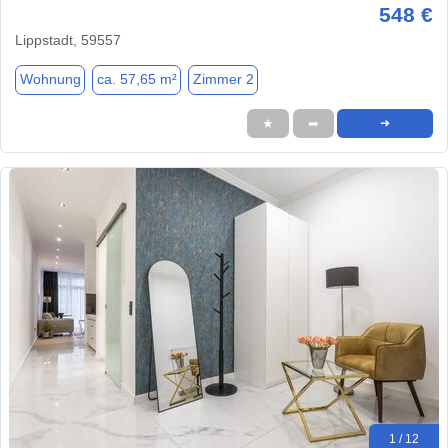
548 €
Lippstadt, 59557
Wohnung
ca. 57,65 m²
Zimmer 2
★
➦
➜
1 / 12