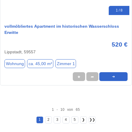
1 / 8
vollmöbliertes Apartment im historischen Wasserschloss
Erwitte
520 €
Lippstadt, 59557
Wohnung
ca. 45,00 m²
Zimmer 1
★
➦
➜
1 - 10 von 65
1
2
3
4
5
❯
❯❯