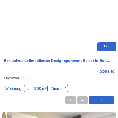
1 / 7
Exklusives vollmöbliertes Designapartment Select in Bad…
380 €
Lippstadt, 59557
Wohnung
ca. 33,00 m²
Zimmer 1
★
➦
➜