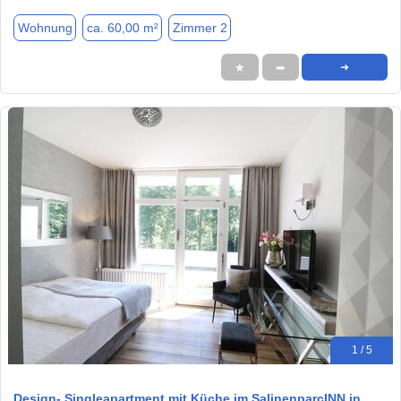
Wohnung
ca. 60,00 m²
Zimmer 2
★
➦
➜
1 / 5
Design- Singleapartment mit Küche im SalinenparcINN in