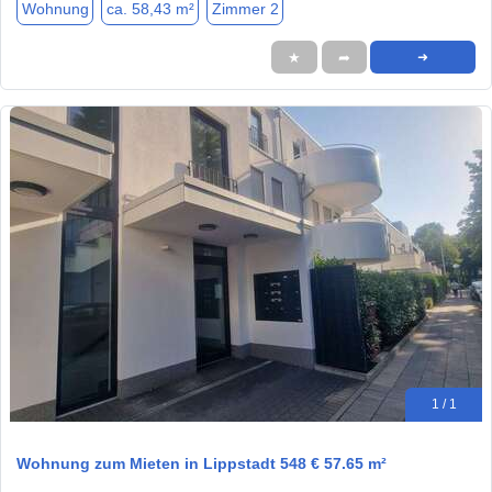
Wohnung
ca. 58,43 m²
Zimmer 2
★
➦
➜
1 / 1
Wohnung zum Mieten in Lippstadt 548 € 57.65 m²