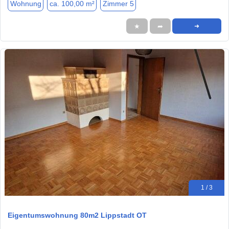
Wohnung
ca. 100,00 m²
Zimmer 5
★
➦
➜
1 / 3
Eigentumswohnung 80m2 Lippstadt OT