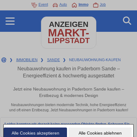
Event
Auto
Immo
Job
ANZEIGEN
MARKT-
LIPPSTADT
❯
IMMOBILIEN
❯
SANDE
❯
NEUBAUWOHNUNG-KAUFEN
Neubauwohnung kaufen in Paderborn Sande –
Energieeffizient & hochwertig ausgestattet
Jetzt eine Neubauwohnung in Paderborn Sande kaufen –
Erstbezug & modernes Design
Neubauwohnungen bieten modernste Technik, hohe Energieeffizienz
und oft einen Erstbezug. Jetzt Neubauwohnungen in Paderborn kaufen!
Leider konnten wir derzeit keine passenden Objekte finden. Schauen Sie
bald wieder vorbei!
Alle Cookies akzeptieren
Alle Cookies ablehnen