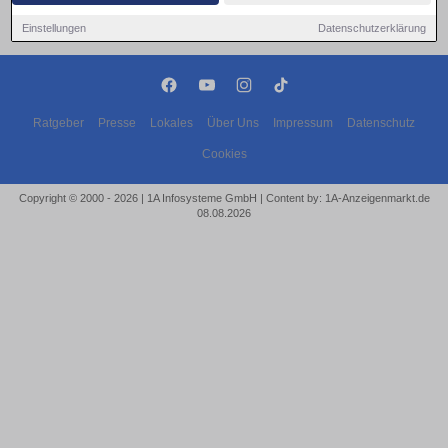
Einstellungen
Datenschutzerklärung
Ratgeber
Presse
Lokales
Über Uns
Impressum
Datenschutz
Cookies
Copyright © 2000 - 2026 | 1A Infosysteme GmbH | Content by: 1A-Anzeigenmarkt.de
08.08.2026