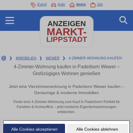
Event
Auto
Immo
Job
ANZEIGEN
MARKT-
LIPPSTADT
❯
IMMOBILIEN
❯
WEWER
❯
4-ZIMMER-WOHNUNG-KAUFEN
4-Zimmer-Wohnung kaufen in Paderborn Wewer –
Großzügiges Wohnen genießen
Jetzt eine Vierzimmerwohnung in Paderborn Wewer kaufen –
Geräumige & moderne Immobilien
Finde eine 4-Zimmer-Wohnung zum Kauf in Paderborn! Perfekt für
Familien & Homeoffice – jetzt moderne Eigentumswohnungen
entdecken.
Leider konnten wir derzeit keine passenden Objekte finden. Schauen Sie
Alle Cookies akzeptieren
Alle Cookies ablehnen
bald wieder vorbei!