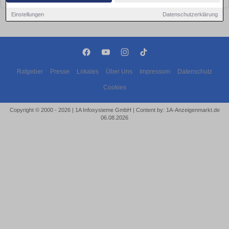
Einstellungen
Datenschutzerklärung
Ratgeber
Presse
Lokales
Über Uns
Impressum
Datenschutz
Cookies
Copyright © 2000 - 2026 | 1A Infosysteme GmbH | Content by: 1A-Anzeigenmarkt.de
06.08.2026