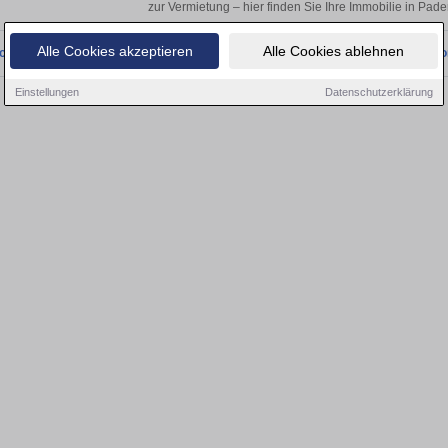
zur Vermietung – hier finden Sie Ihre Immobilie in Pad
Alle Cookies akzeptieren
Alle Cookies ablehnen
onnten wir derzeit keine passenden Objekte finden. Schauen Sie bald wieder vo
Einstellungen
Datenschutzerklärung