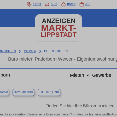
Event
Auto
Immo
Job
ANZEIGEN
MARKT-
LIPPSTADT
MMOBILIEN
❯
WEWER
❯
BUERO-MIETEN
Büro mieten Paderborn Wewer - Eigentumswohnung i
×
×
×
born
Büro Mieten
101,107,119
Finden Sie hier Ihre Büro zum mieten
n Sie in Paderborn Wewer eine Büro zum mieten? Finden Sie hier eine große Au