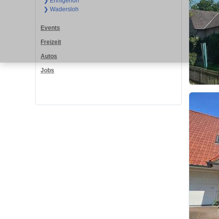
❯ Ennigerloh
❯ Wadersloh
Events
Freizeit
Autos
Jobs