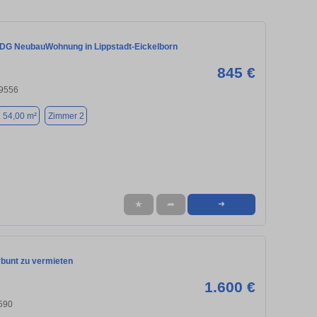
DG NeubauWohnung in Lippstadt-Eickelborn
845 €
59556
. 54,00 m²
Zimmer 2
★
➦
➜
rbunt zu vermieten
1.600 €
590