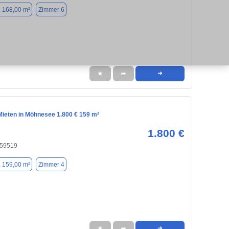
. 168,00 m²
Zimmer 6
★
➦
➜
ieten in Möhnesee 1.800 € 159 m²
1.800 €
 59519
. 159,00 m²
Zimmer 4
★
➦
➜