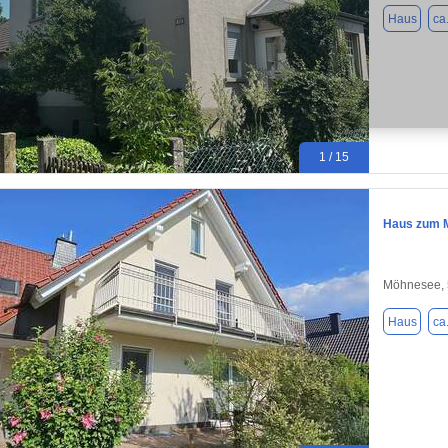
Haus
ca
1 / 15
Haus zum M
Möhnesee,
Haus
ca