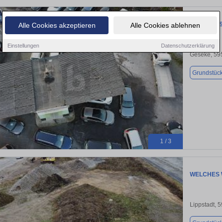
STRATEGI
Alle Cookies akzeptieren
Alle Cookies ablehnen
Einstellungen
Datenschutzerklärung
Geseke, 59
Grundstüc
1 / 3
WELCHES 
Lippstadt, 