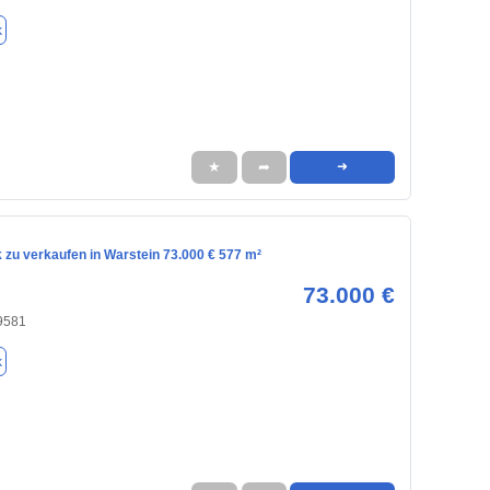
k
★
➦
➜
 zu verkaufen in Warstein 73.000 € 577 m²
73.000 €
59581
k