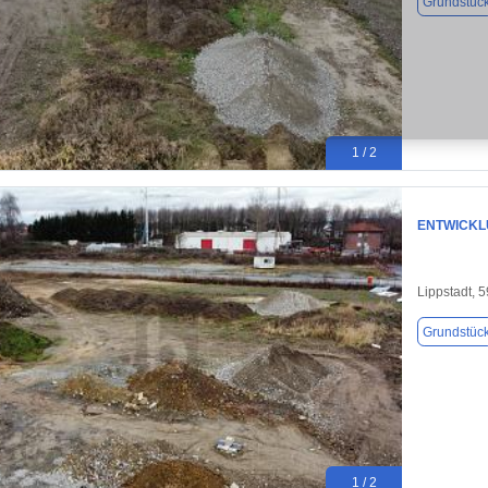
Grundstüc
1 / 2
ENTWICKL
Lippstadt, 
Grundstüc
1 / 2