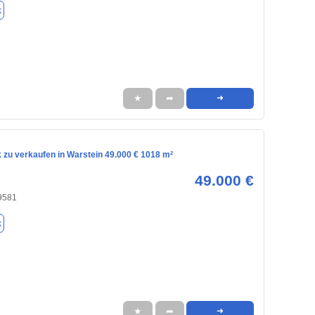
k
★
➦
➜
 zu verkaufen in Warstein 49.000 € 1018 m²
49.000 €
59581
k
★
➦
➜