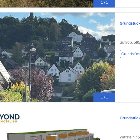
1 / 1
Grundstück 
Suttrop, 59
Grundstüc
1 / 1
Grundstück
Warstein / S