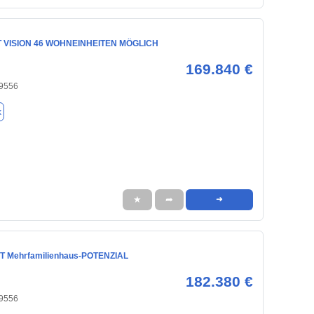
 VISION 46 WOHNEINHEITEN MÖGLICH
169.840 €
59556
k
★
➦
➜
T Mehrfamilienhaus-POTENZIAL
182.380 €
59556