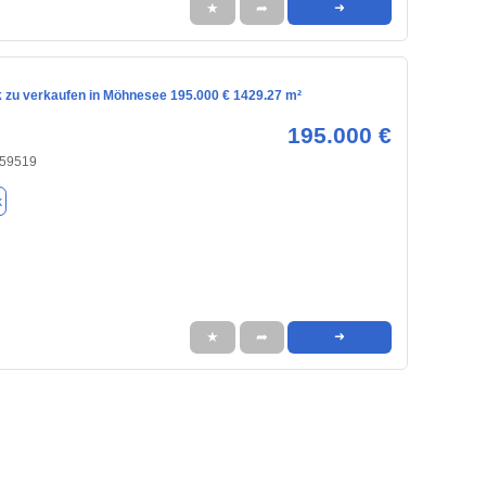
★
➦
➜
 zu verkaufen in Möhnesee 195.000 € 1429.27 m²
195.000 €
 59519
k
★
➦
➜