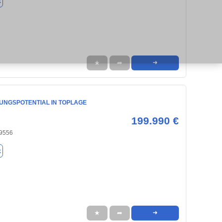
k
★
➦
➜
UNGSPOTENTIAL IN TOPLAGE
199.990 €
59556
k
★
➦
➜