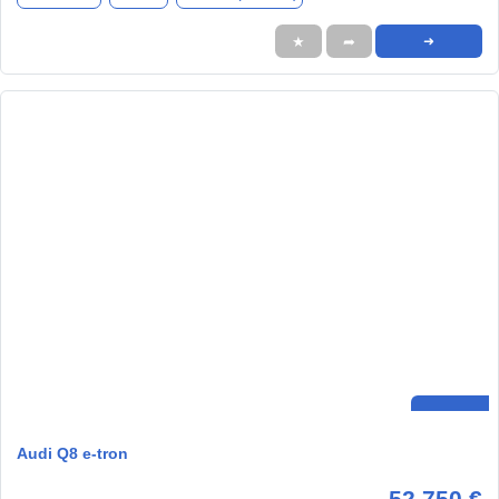
★
➦
➜
Audi Q8 e-tron
52.750 €