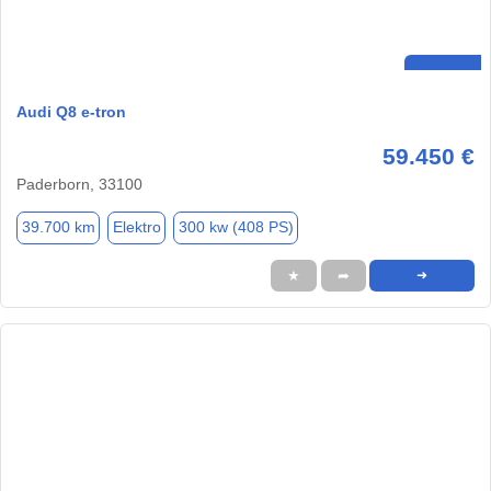
Audi Q8 e-tron
59.450 €
Paderborn, 33100
39.700 km
Elektro
300 kw (408 PS)
★
➦
➜