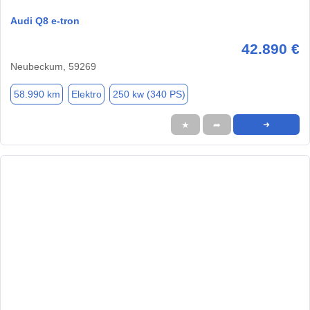
Audi Q8 e-tron
42.890 €
Neubeckum, 59269
58.990 km
Elektro
250 kw (340 PS)
★
➦
➜