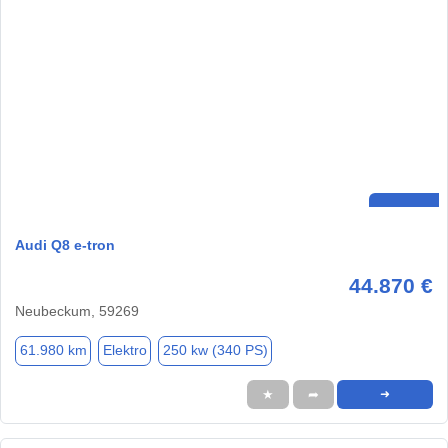
Audi Q8 e-tron
44.870 €
Neubeckum, 59269
61.980 km
Elektro
250 kw (340 PS)
★
➦
➜