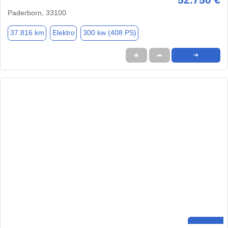
Paderborn, 33100
37.816 km
Elektro
300 kw (408 PS)
★
➦
➜