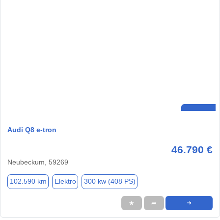
Audi Q8 e-tron
46.790 €
Neubeckum, 59269
102.590 km
Elektro
300 kw (408 PS)
★
➦
➜