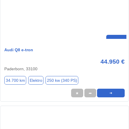
Audi Q8 e-tron
44.950 €
Paderborn, 33100
34.700 km
Elektro
250 kw (340 PS)
★
➦
➜