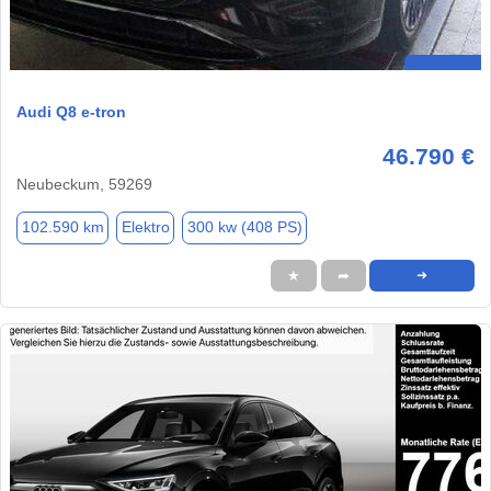
Audi Q8 e-tron
46.790 €
Neubeckum, 59269
102.590 km
Elektro
300 kw (408 PS)
★
➦
➜