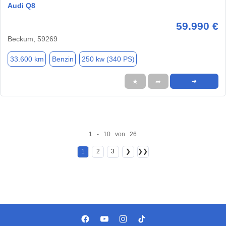
Audi Q8
59.990 €
Beckum, 59269
33.600 km
Benzin
250 kw (340 PS)
★
➦
➜
1 - 10 von 26
1
2
3
❯
❯❯