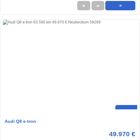
★
➦
➜
Audi Q8 e-tron
49.970 €