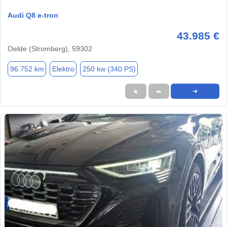
Audi Q8 e-tron
43.985 €
Oelde (Stromberg), 59302
96.752 km
Elektro
250 kw (340 PS)
★
➦
➜