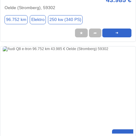
Oelde (Stromberg), 59302
96.752 km
Elektro
250 kw (340 PS)
★
➦
➜