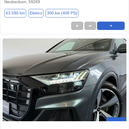
Neubeckum, 59269
63.590 km
Elektro
300 kw (408 PS)
★
➦
➜