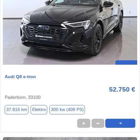
Audi Q8 e-tron
52.750 €
Paderborn, 33100
37.816 km
Elektro
300 kw (408 PS)
★
➦
➜