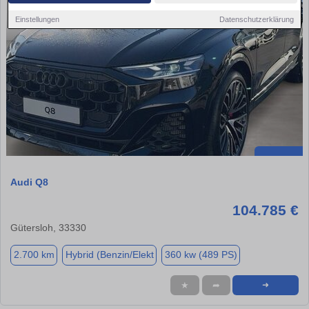
Einstellungen
Datenschutzerklärung
Audi Q8
104.785 €
Gütersloh, 33330
2.700 km
Hybrid (Benzin/Elekt
360 kw (489 PS)
★
➦
➜