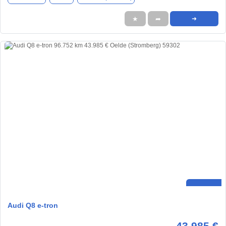
★
➦
➜
Audi Q8 e-tron
43.985 €