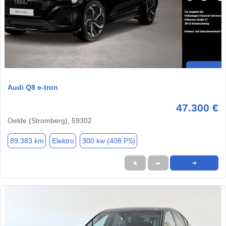
Audi Q8 e-tron
47.300 €
Oelde (Stromberg), 59302
89.383 km
Elektro
300 kw (408 PS)
★
➦
➜