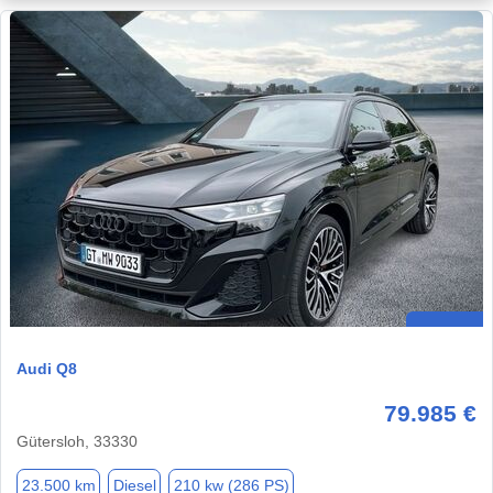
Audi Q8
79.985 €
Gütersloh, 33330
23.500 km
Diesel
210 kw (286 PS)