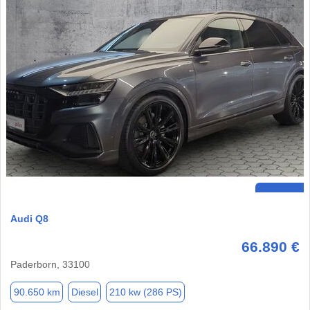
Audi Q8
66.890 €
Paderborn, 33100
90.650 km
Diesel
210 kw (286 PS)