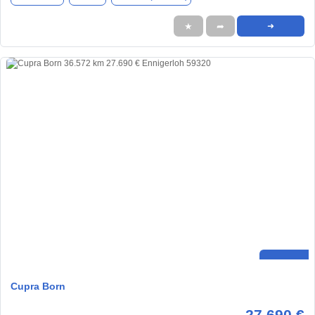
★
➦
➜
Cupra Born
27.690 €