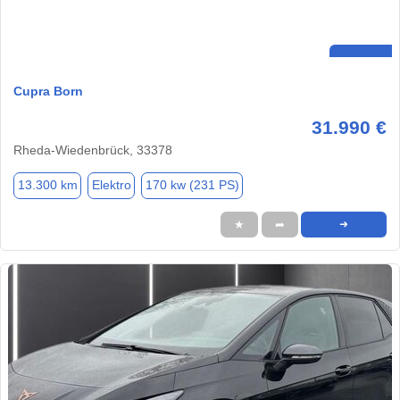
Cupra Born
31.990 €
Rheda-Wiedenbrück, 33378
13.300 km
Elektro
170 kw (231 PS)
★
➦
➜