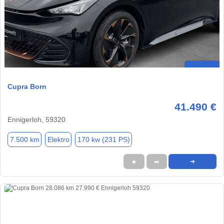
Cupra Born
41.490 €
Ennigerloh, 59320
7.500 km
Elektro
170 kw (231 PS)
★
➦
➜