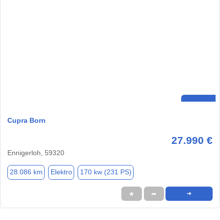
Cupra Born
27.990 €
Ennigerloh, 59320
28.086 km
Elektro
170 kw (231 PS)
★
➦
➜