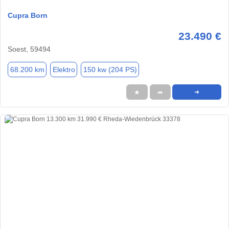
Cupra Born
23.490 €
Soest, 59494
68.200 km
Elektro
150 kw (204 PS)
★
➦
➜