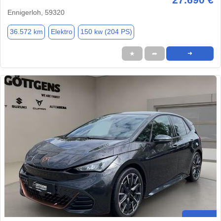
Ennigerloh, 59320
36.572 km
Elektro
150 kw (204 PS)
★
➦
➜