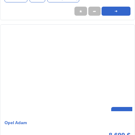
★
➦
➜
Opel Adam
8.699 €