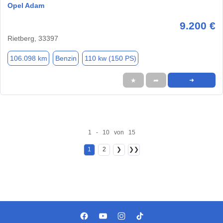
Opel Adam
9.200 €
Rietberg, 33397
106.098 km
Benzin
110 kw (150 PS)
★
➦
➜
1 - 10 von 15
1
2
❯
❯❯