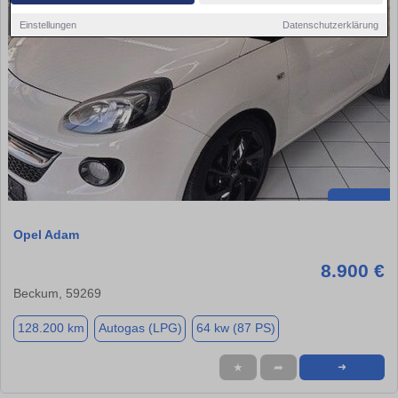
Einstellungen
Datenschutzerklärung
Opel Adam
8.900 €
Beckum, 59269
128.200 km
Autogas (LPG)
64 kw (87 PS)
★
➦
➜