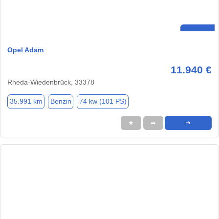
Opel Adam
11.940 €
Rheda-Wiedenbrück, 33378
35.991 km
Benzin
74 kw (101 PS)
★
➦
➜