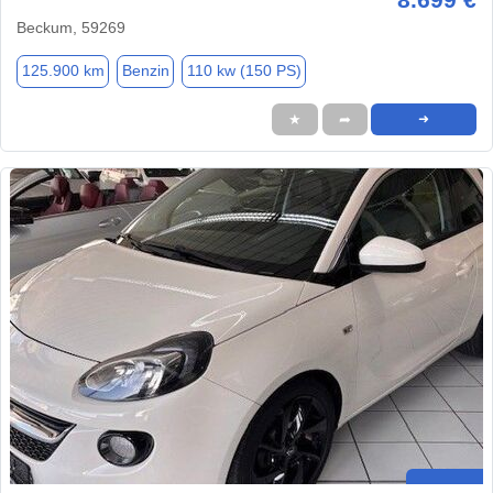
Beckum, 59269
125.900 km
Benzin
110 kw (150 PS)
★
➦
➜