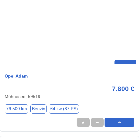
Opel Adam
7.800 €
Möhnesee, 59519
79.500 km
Benzin
64 kw (87 PS)
★
➦
➜