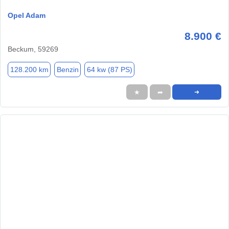
Opel Adam
8.900 €
Beckum, 59269
128.200 km
Benzin
64 kw (87 PS)
★
➦
➜