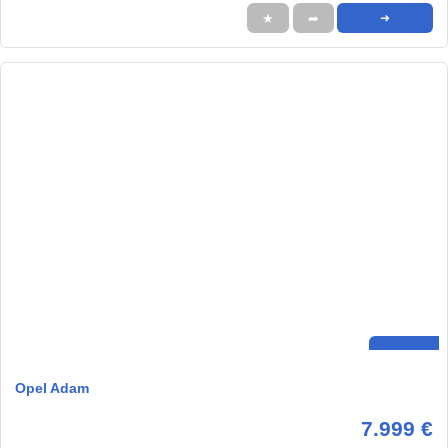
★
➦
➜
Opel Adam
7.999 €