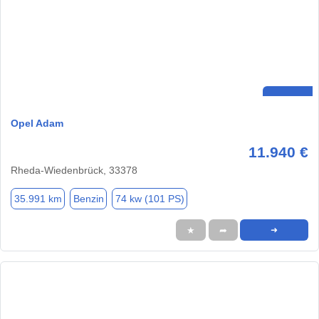
Opel Adam
11.940 €
Rheda-Wiedenbrück, 33378
35.991 km
Benzin
74 kw (101 PS)
★
➦
➜