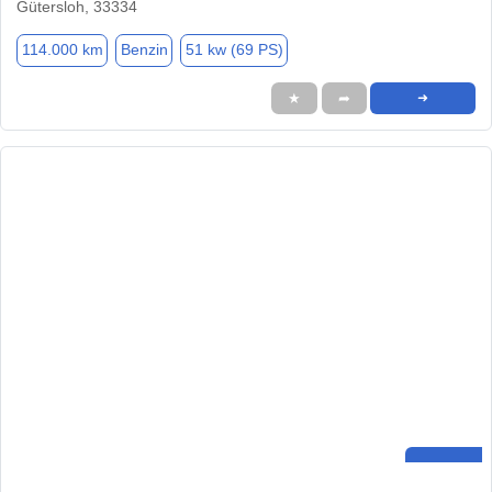
Gütersloh, 33334
114.000 km
Benzin
51 kw (69 PS)
★
➦
➜