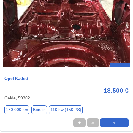
Opel Kadett
18.500 €
Oelde, 59302
170.000 km
Benzin
110 kw (150 PS)
★
➦
➜