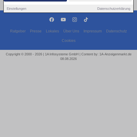
Einstellungen
Datenschutzerklärung
Ratgeber
Presse
Lokales
Über Uns
Impressum
Datenschutz
Cookies
Copyright © 2000 - 2026 | 1A Infosysteme GmbH | Content by: 1A-Anzeigenmarkt.de
08.08.2026