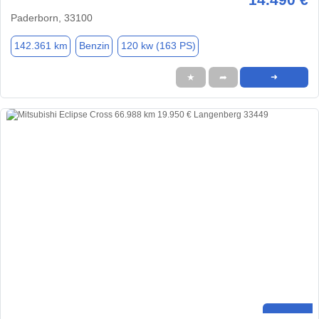
Paderborn, 33100
142.361 km
Benzin
120 kw (163 PS)
★
➦
➜