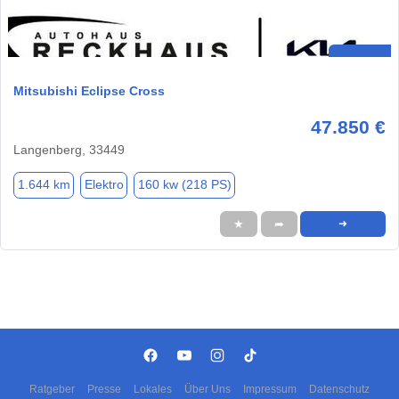
Mitsubishi Eclipse Cross
47.850 €
Langenberg, 33449
1.644 km
Elektro
160 kw (218 PS)
★
➦
➜
Ratgeber
Presse
Lokales
Über Uns
Impressum
Datenschutz