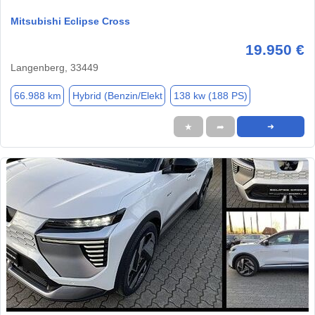
Mitsubishi Eclipse Cross
19.950 €
Langenberg, 33449
66.988 km
Hybrid (Benzin/Elekt
138 kw (188 PS)
★
➦
➜