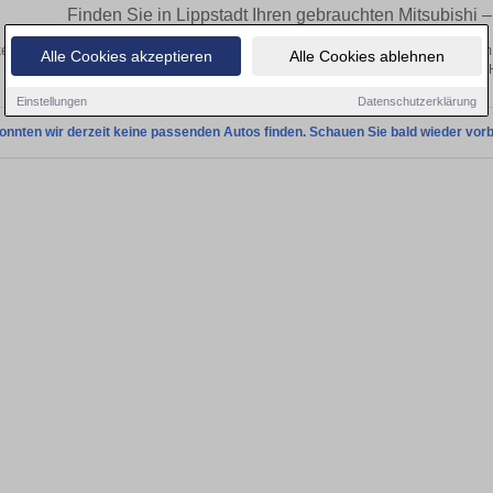
Finden Sie in Lippstadt Ihren gebrauchten Mitsubishi
en Sie in Lippstadt gebrauchte Mitsubishi Fahrzeuge. Von Kleinwagen bis hin zum
Alle Cookies akzeptieren
Alle Cookies ablehnen
in Lippstadt von privat und vom 
Einstellungen
Datenschutzerklärung
onnten wir derzeit keine passenden Autos finden. Schauen Sie bald wieder vorb