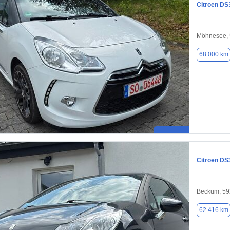
Citroen DS
Möhnesee,
68.000 km
Citroen DS
Beckum, 5
62.416 km