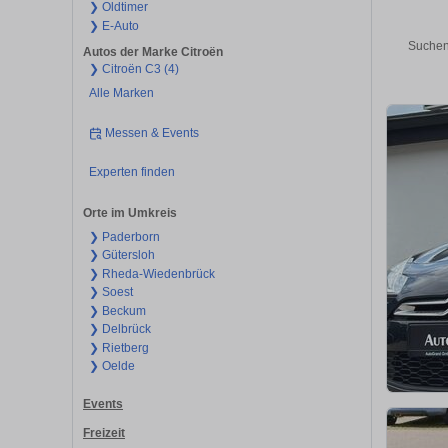
❯ Oldtimer
❯ E-Auto
Suchen
Autos der Marke Citroën
❯ Citroën C3 (4)
Alle Marken
Messen & Events
Experten finden
Orte im Umkreis
❯ Paderborn
❯ Gütersloh
❯ Rheda-Wiedenbrück
❯ Soest
❯ Beckum
❯ Delbrück
❯ Rietberg
❯ Oelde
Events
Freizeit