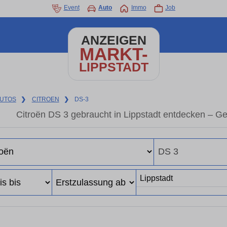
Event
Auto
Immo
Job
ANZEIGEN
MARKT-
LIPPSTADT
UTOS
❯
CITROEN
❯
DS-3
Citroën DS 3 gebraucht in Lippstadt entdecken – G