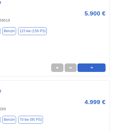
3
5.900 €
 59519
Benzin
115 kw (156 PS)
★
➦
➜
3
4.999 €
9269
Benzin
70 kw (95 PS)