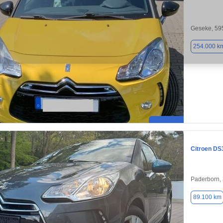
Geseke, 59
254.000 k
Citroen DS
Paderborn,
89.100 km