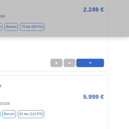
2.249 €
590
m
Benzin
70 kw (95 PS)
★
➦
➜
3
5.999 €
 33104
Benzin
81 kw (110 PS)