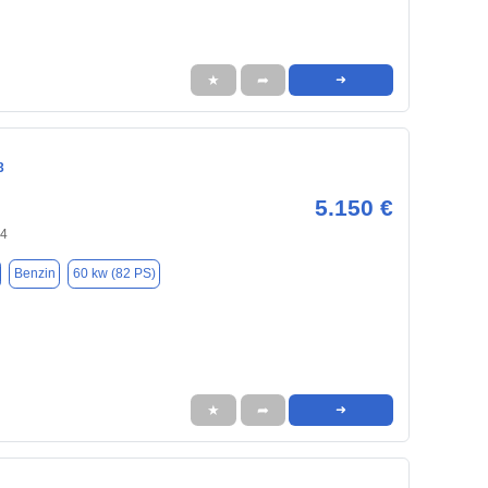
★
➦
➜
3
5.150 €
94
Benzin
60 kw (82 PS)
★
➦
➜