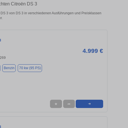
chten Citroën DS 3
 DS 3 von DS 3 in verschiedenen Ausführungen und Preisklassen
r.
3
4.999 €
9269
Benzin
70 kw (95 PS)
★
➦
➜
3