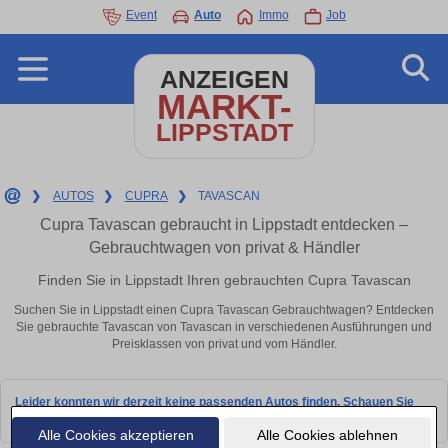
Event
Auto
Immo
Job
ANZEIGEN
MARKT-
LIPPSTADT
❯
AUTOS
❯
CUPRA
❯
TAVASCAN
Cupra Tavascan gebraucht in Lippstadt entdecken –
Gebrauchtwagen von privat & Händler
Finden Sie in Lippstadt Ihren gebrauchten Cupra Tavascan
Suchen Sie in Lippstadt einen Cupra Tavascan Gebrauchtwagen? Entdecken
Sie gebrauchte Tavascan von Tavascan in verschiedenen Ausführungen und
Preisklassen von privat und vom Händler.
Leider konnten wir derzeit keine passenden Autos finden. Schauen Sie
bald wieder vorbei!
Alle Cookies akzeptieren
Alle Cookies ablehnen