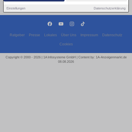
Einstellungen
Datenschutzerklärung
Ratgeber
Presse
Lokales
Über Uns
Impressum
Datenschutz
Cookies
Copyright © 2000 - 2026 | 1A Infosysteme GmbH | Content by: 1A-Anzeigenmarkt.de
08.08.2026