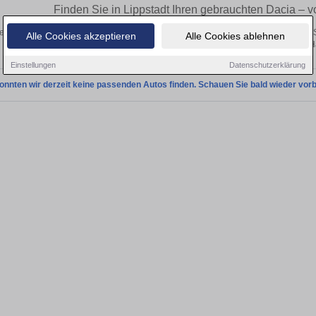
Finden Sie in Lippstadt Ihren gebrauchten Dacia –
ecken Sie in Lippstadt gebrauchte Dacia Fahrzeuge. Von Kleinwagen bis hin zum 
Alle Cookies akzeptieren
Alle Cookies ablehnen
Lippstadt von privat und vom H
Einstellungen
Datenschutzerklärung
onnten wir derzeit keine passenden Autos finden. Schauen Sie bald wieder vorb