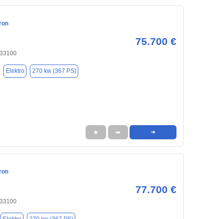
ron
75.700 €
 33100
Elektro
270 kw (367 PS)
★
➦
➜
ron
77.700 €
 33100