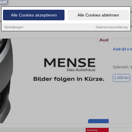
ück
Finden Sie in Delbrück Ihren gebrauchten Audi – 
Alle Cookies akzeptieren
Alle Cookies ablehnen
en Sie in Delbrück gebrauchte Audi Fahrzeuge. Von Kleinwagen bis hin zum SUV –
von privat und vom Händle
Einstellungen
Datenschutzerklärung
Audi Q4 e-t
Gütersloh, 
1.500 km