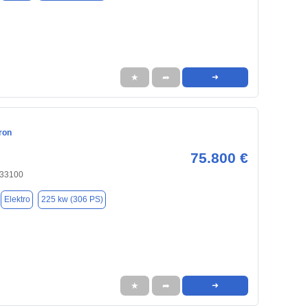
★
➦
➜
ron
75.800 €
 33100
Elektro
225 kw (306 PS)
★
➦
➜