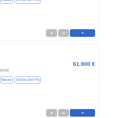
Elektro
270 kw (367 PS)
★
➦
➜
51.900 €
 33100
Benzin
150 kw (204 PS)
★
➦
➜