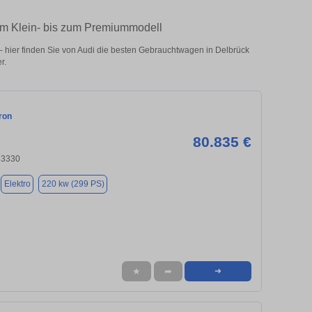
vom Klein- bis zum Premiummodell
 hier finden Sie von Audi die besten Gebrauchtwagen in Delbrück
r.
ron
80.835 €
33330
Elektro
220 kw (299 PS)
★
➦
➜