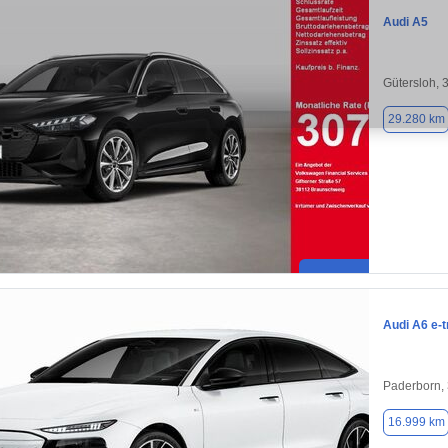
Audi A5
Gütersloh, 
29.280 km
Audi A6 e-t
Paderborn,
16.999 km