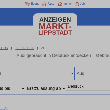
Event
Auto
Immo
Job
ANZEIGEN
MARKT-
LIPPSTADT
UTOS
❯
DELBRUECK
❯
AUDI
Audi gebraucht in Delbrück entdecken – Gebra
×