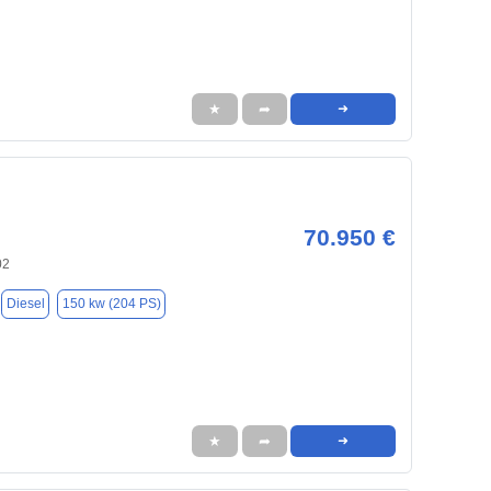
★
➦
➜
70.950 €
02
Diesel
150 kw (204 PS)
★
➦
➜