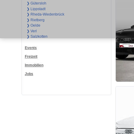
❯ Gütersloh
❯ Lippstadt
❯ Rheda-Wiedenbrück
❯ Rietberg
❯ Oelde
❯ Verl
❯ Salzkotten
Events
Freizeit
Immobilien
Jobs