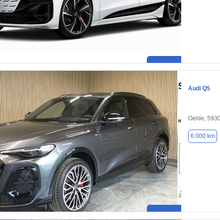
Audi Q5
Oelde, 593
6.000 km