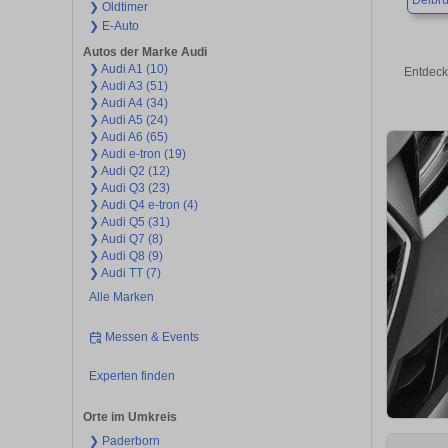
Delbr
❯ Oldtimer
❯ E-Auto
Autos der Marke Audi
❯ Audi A1 (10)
Entdeck
❯ Audi A3 (51)
❯ Audi A4 (34)
❯ Audi A5 (24)
❯ Audi A6 (65)
❯ Audi e-tron (19)
❯ Audi Q2 (12)
❯ Audi Q3 (23)
❯ Audi Q4 e-tron (4)
❯ Audi Q5 (31)
❯ Audi Q7 (8)
❯ Audi Q8 (9)
❯ Audi TT (7)
Alle Marken
Messen & Events
Experten finden
Orte im Umkreis
❯ Paderborn