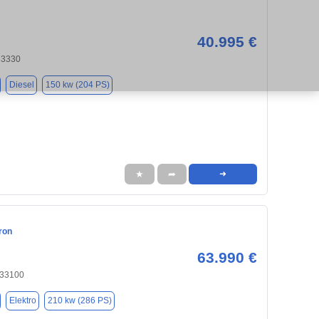
40.995 €
33330
Diesel
150 kw (204 PS)
★
➦
➜
ron
63.990 €
 33100
Elektro
210 kw (286 PS)