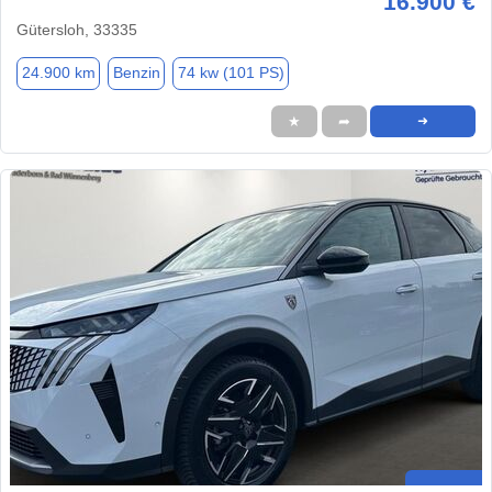
16.900 €
Gütersloh, 33335
24.900 km
Benzin
74 kw (101 PS)
★
➦
➜