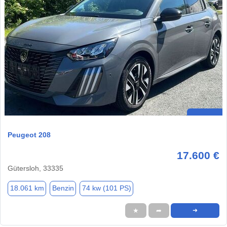
Peugeot 208
17.600 €
Gütersloh, 33335
18.061 km
Benzin
74 kw (101 PS)
★
➦
➜