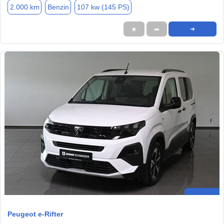
2.000 km
Benzin
107 kw (145 PS)
★
➦
➜
Peugeot e-Rifter