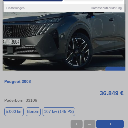
Einstellungen
Datenschutzerklärung
Peugeot 3008
36.849 €
Paderborn, 33106
5.000 km
Benzin
107 kw (145 PS)
★
➦
➜