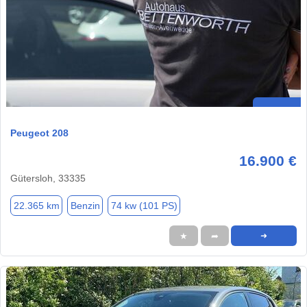
Peugeot 208
16.900 €
Gütersloh, 33335
22.365 km
Benzin
74 kw (101 PS)
★
➦
➜