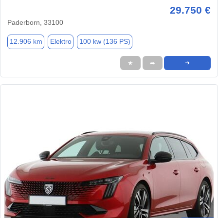
29.750 €
Paderborn, 33100
12.906 km
Elektro
100 kw (136 PS)
★
➦
➜