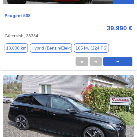
Peugeot 508
39.990 €
Gütersloh, 33334
13.000 km
Hybrid (Benzin/Elekt
165 kw (224 PS)
★
➦
➜