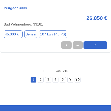
Peugeot 3008
26.850 €
Bad Wünnenberg, 33181
45.300 km
Benzin
107 kw (145 PS)
★
➦
➜
1 - 10 von 210
1
2
3
4
5
❯
❯❯