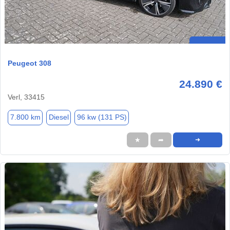
Peugeot 308
24.890 €
Verl, 33415
7.800 km
Diesel
96 kw (131 PS)
★
➦
➜