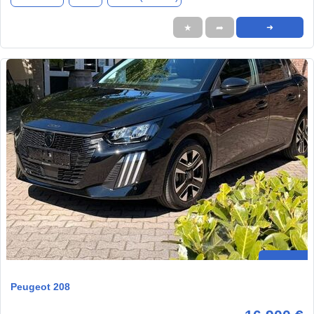
★
➦
➜
Peugeot 208