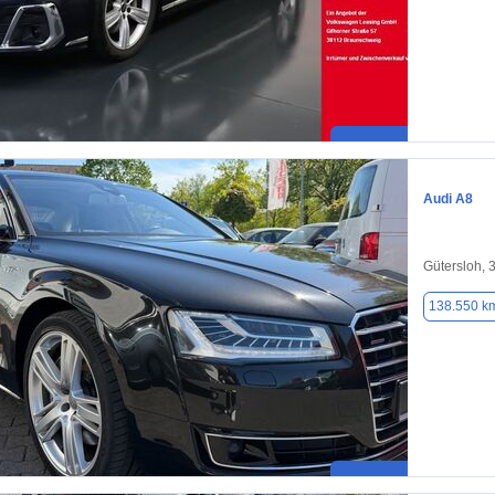
Audi A8
Gütersloh, 
138.550 k