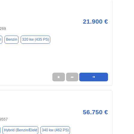
21.900 €
9269
m
Benzin
320 kw (435 PS)
★
➦
➜
56.750 €
59557
Hybrid (Benzin/Elekt
340 kw (462 PS)