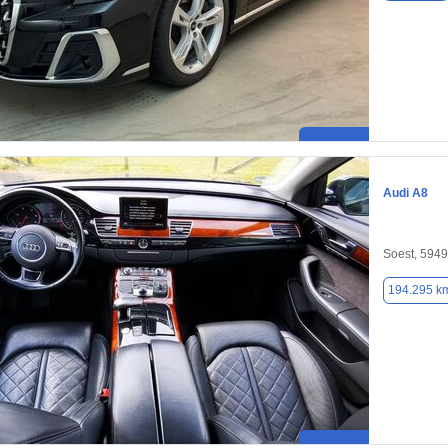
Audi A8
Soest, 594
194.295 k