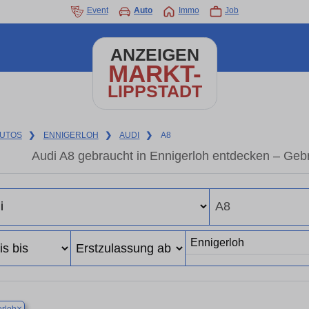
Event
Auto
Immo
Job
ANZEIGEN
MARKT-
LIPPSTADT
UTOS
❯
ENNIGERLOH
❯
AUDI
❯
A8
Audi A8 gebraucht in Ennigerloh entdecken – Geb
×