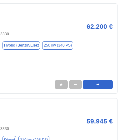
62.200 €
33330
Hybrid (Benzin/Elekt
250 kw (340 PS)
★
➦
➜
59.945 €
33330