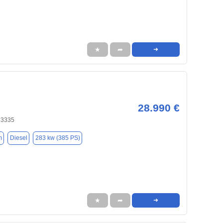
★
➦
➜
28.990 €
33335
m
Diesel
283 kw (385 PS)
★
➦
➜