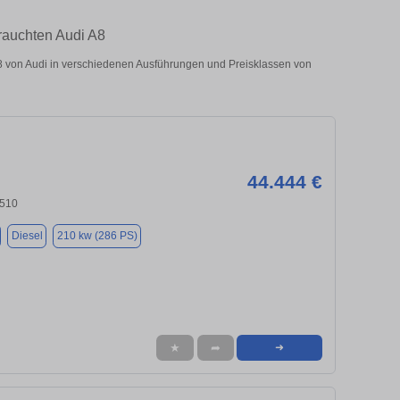
rauchten Audi A8
 von Audi in verschiedenen Ausführungen und Preisklassen von
44.444 €
9510
Diesel
210 kw (286 PS)
★
➦
➜