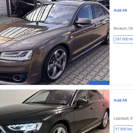
Audi A8
Beckum, 5
297.000 k
Audi A8
Lippstadt, 
57.900 km