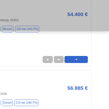
54.400 €
omberg), 59302
Benzin
250 kw (340 PS)
★
➦
➜
56.985 €
33330
Diesel
210 kw (286 PS)