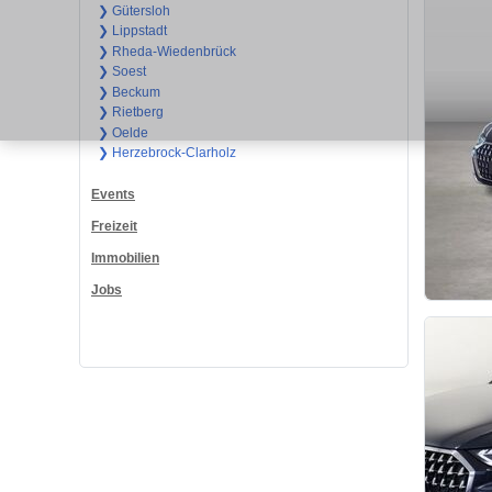
❯ Gütersloh
❯ Lippstadt
❯ Rheda-Wiedenbrück
❯ Soest
❯ Beckum
❯ Rietberg
❯ Oelde
❯ Herzebrock-Clarholz
Events
Freizeit
Immobilien
Jobs