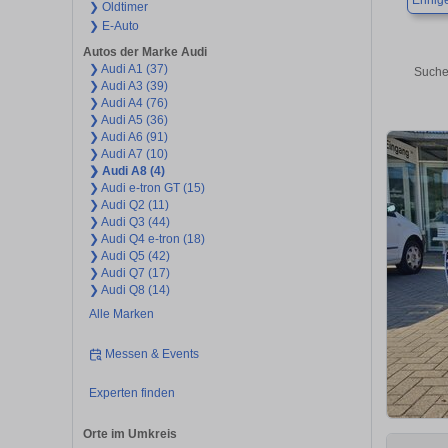
Ennige
❯ Oldtimer
❯ E-Auto
Autos der Marke Audi
❯ Audi A1 (37)
Suche
❯ Audi A3 (39)
❯ Audi A4 (76)
❯ Audi A5 (36)
❯ Audi A6 (91)
❯ Audi A7 (10)
❯ Audi A8 (4)
❯ Audi e-tron GT (15)
❯ Audi Q2 (11)
❯ Audi Q3 (44)
❯ Audi Q4 e-tron (18)
❯ Audi Q5 (42)
❯ Audi Q7 (17)
❯ Audi Q8 (14)
Alle Marken
Messen & Events
Experten finden
Orte im Umkreis