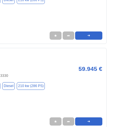
Diesel
210 kw (286 PS)
★
➦
➜
59.945 €
33330
Diesel
210 kw (286 PS)
★
➦
➜