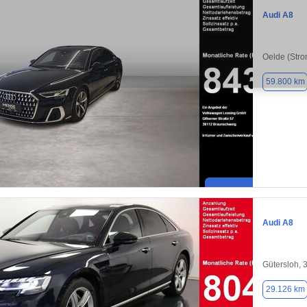
Audi A8
Oelde (Str
59.800 km
Audi A8
Gütersloh, 
29.126 km