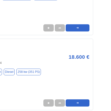
★
➦
➜
18.600 €
94
m
Diesel
258 kw (351 PS)
★
➦
➜