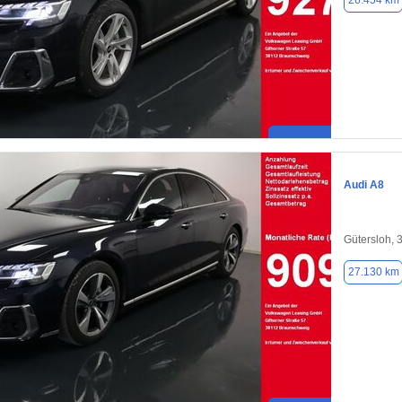
26.454 km
Audi A8
Gütersloh, 
27.130 km